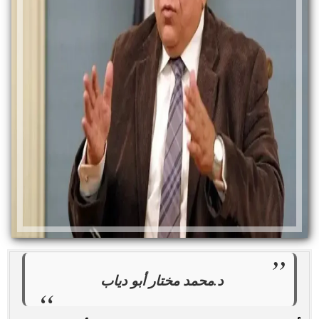
د.محمد
مختار أبو دياب