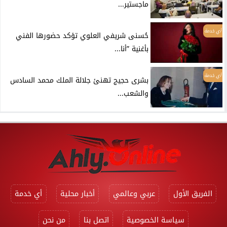
ماجستير...
أي خدمة
حُسنى شريفي العلوي تؤكد حضورها الفني
بأغنية ”أنا...
أي خدمة
بشرى حجيج تهنئ جلالة الملك محمد السادس
والشعب...
الفريق الأول
عربي وعالمي
أخبار محلية
أي خدمة
سياسة الخصوصية
اتصل بنا
من نحن