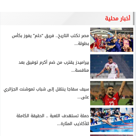
أخبار محلية
مصر تكتب التاريخ.. فريق “حلم” يفوز بكأس
بطولة...
بيراميدز يقترب من ضم أكرم توفيق بعد
منافسة...
سيف سفاجا ينتقل إلى شباب تموشنت الجزائري
على...
حملة تستهدف اللعبة .. الحقيقة الكاملة
للأكاذيب المثارة...