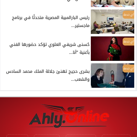
أي خدمة
رئيس البارالمبية المصرية متحدثًا في برنامج
ماجستير...
أي خدمة
حُسنى شريفي العلوي تؤكد حضورها الفني
بأغنية ”أنا...
أي خدمة
بشرى حجيج تهنئ جلالة الملك محمد السادس
والشعب...