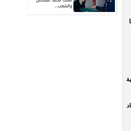
الملك محمد السادس
والشعب...
ة
د