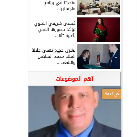
متحدثًا في برنامج
ماجستير...
حُسنى شريفي العلوي
تؤكد حضورها الفني
بأغنية ”أنا...
بشرى حجيج تهنئ جلالة
الملك محمد السادس
والشعب...
آهم الموضوعات
أي خدمة