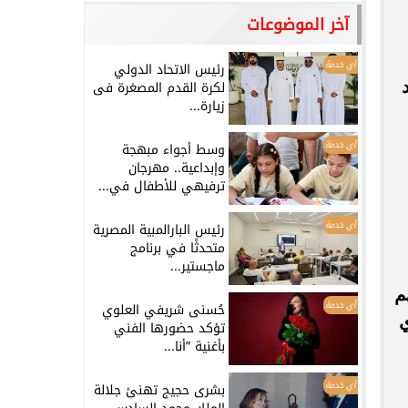
آخر الموضوعات
أي خدمة
رئيس الاتحاد الدولي
لكرة القدم المصغرة فى
زيارة...
أي خدمة
وسط أجواء مبهجة
وإبداعية.. مهرجان
ترفيهي للأطفال في...
أي خدمة
رئيس البارالمبية المصرية
متحدثًا في برنامج
ماجستير...
م
أي خدمة
حُسنى شريفي العلوي
ي
تؤكد حضورها الفني
بأغنية ”أنا...
أي خدمة
بشرى حجيج تهنئ جلالة