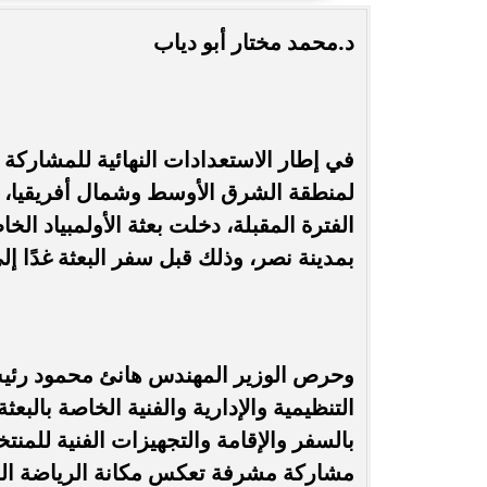
د.محمد مختار أبو دياب
انغام تختار جدة محطة اولى لتدشين
مصر تكتب التاريخ.
البومها
بطولة Genuine Cup العالمية لكرة...
في إطار الاستعدادات النهائية للمشاركة ف
لمنطقة الشرق الأوسط وشمال أفريقيا، ا
الفترة المقبلة، دخلت بعثة الأولمبياد ال
بمدينة نصر، وذلك قبل سفر البعثة غدًا 
وحرص الوزير المهندس هانئ محمود رئيس 
التنظيمية والإدارية والفنية الخاصة بالبعث
بالسفر والإقامة والتجهيزات الفنية للمن
مشاركة مشرفة تعكس مكانة الرياضة الم