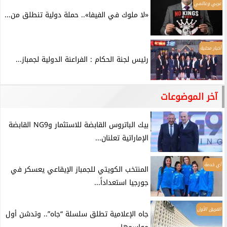
عربي وعالمي
«لا ملوك في الفيفا».. حملة دولية تنطلق من...
أخبار محلية
رئيس لجنة الحكام : الفراعنة الدولية لجمباز...
آخر الموضوعات
بيك الباتروس القابضة للاستثمار وNG9 القابضة
الإماراتية تعلنان...
أي خدمة
المنتخب الكويتي للجمباز الإيقاعي يعسكر في
جورجيا استعداداً...
الفريق الأول
جاه الإعلامية تطلق سلسلة “جاه”.. وتدشن أول