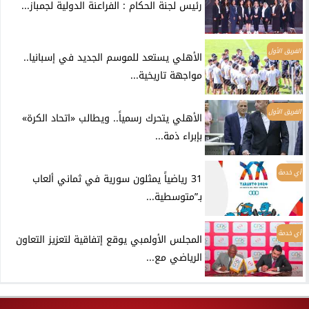
رئيس لجنة الحكام : الفراعنة الدولية لجمباز...
الفريق الأول
الأهلي يستعد للموسم الجديد في إسبانيا..
مواجهة تاريخية...
الفريق الأول
الأهلي يتحرك رسمياً.. ويطالب «اتحاد الكرة»
بإبراء ذمة...
أي خدمة
31 رياضياً يمثلون سورية في ثماني ألعاب
بـ”متوسطية...
أي خدمة
المجلس الأولمبي يوقع إتفاقية لتعزيز التعاون
الرياضي مع...