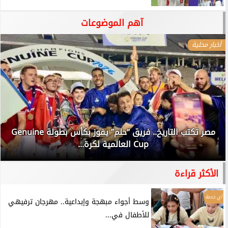
آهم الموضوعات
أخبار محلية
مصر تكتب التاريخ.. فريق “حلم” يفوز بكأس بطولة Genuine
Cup العالمية لكرة...
الأكثر قراءة
أي خدمة
وسط أجواء مبهجة وإبداعية.. مهرجان ترفيهي
للأطفال في...