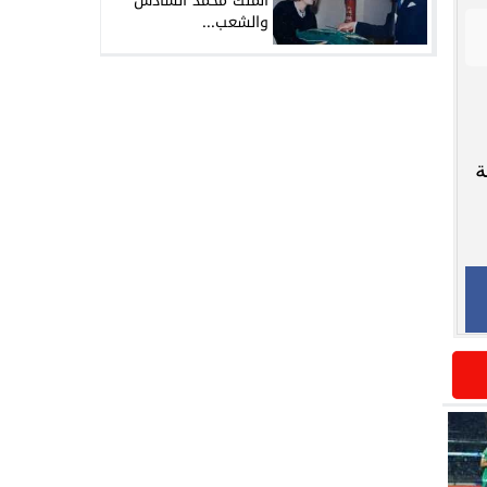
الملك محمد السادس
والشعب...
ة