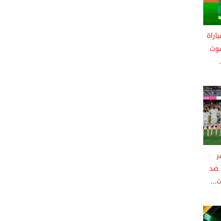
اراة
شوت
ر
 ضد
...