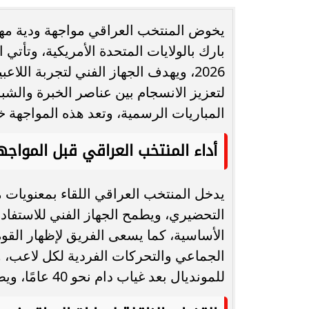
يخوض المنتخب العراقي مواجهة ودية مهمة 
انغام تختار جدة محطة اولى لتدشين
مصر تكتب التاريخ.
بارك بالولايات المتحدة الأمريكية، وتأتي
البومها
بطولة Genuine Cup العالمية لكرة...
2026، ويهدف الجهاز الفني لتجربة اللاع
لتعزيز الانسجام بين عناصر الخبرة والشب
المباريات الرسمية، وتعد هذه المواجهة 
أداء المنتخب العراقي قبل المواجه
يدخل المنتخب العراقي اللقاء بمعنويات مر
التحضيري، ويطمح الجهاز الفني للاستفادة 
الأساسية، كما يسعى الفريق لإظهار القوة ا
الجماعي والتحركات الفردية لكل لاعب
للمونديال بعد غياب دام نحو 40 عامًا، ويطمح لتحقيق نتائج تاريخية في البطولة القادمة.