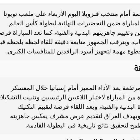
أمام منتخب فنزويلا اليوم الأربعاء على ملعب تويوتا
. فريق “حلم” يفوز بكأس
أوبو تطلق سلسلة رينو 16 في
 المباراة ضمن التحضيرات النهائية لبطولة كأس العالم
العربية السعودية بتصميم لافت وقدرات
بين وتقييم جاهزيتهم البدنية والفنية، كما تعد المباراة فرص
اب، ويترقب الجمهور متابعة دقيقة للقاء لحظة بلحظة قب
خطوة مهمة لتجهيز أسود الرافدين للمنافسات الكبرى.
ة
تفعة بعد الأداء المميز أمام إسبانيا خلال المعسكر
من المباراة لاختبار اللاعبين الرئيسيين وتثبيت التشكيلا
لبدنية والفنية، ويعد اللقاء فرصة لتقييم التكتيك
، ويهدف العراق لتقديم عرض مشرف يعكس جاهزيته