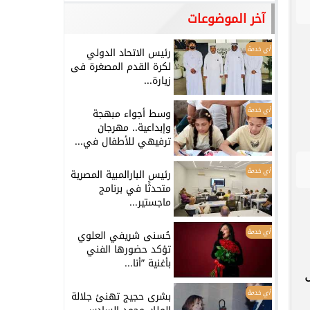
آخر الموضوعات
أي خدمة
رئيس الاتحاد الدولي
لكرة القدم المصغرة فى
زيارة...
أي خدمة
وسط أجواء مبهجة
وإبداعية.. مهرجان
ترفيهي للأطفال في...
أي خدمة
رئيس البارالمبية المصرية
متحدثًا في برنامج
ماجستير...
أي خدمة
حُسنى شريفي العلوي
تؤكد حضورها الفني
بأغنية ”أنا...
أي خدمة
بشرى حجيج تهنئ جلالة