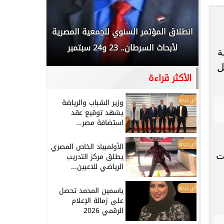
 المملكة
انطلاق المؤتمر السنوي للجمعية المصرية
الخطيب: 
...
لأبحاث السرطان.. 23 و24 سبتمبر
تاريخي.. و
ة
ل
الأكثر قراءة
أي خدمة
وزير الشباب والرياضة
يشهد توقيع عقد
استضافة مصر...
أي خدمة
الأولمبياد الخاص المصري
ت
يطلق مركز التدريب
الرياضي للاعبين...
أي خدمة
ياسمين المحمد تحصل
على زمالة الإعلام
الرقمي 2026