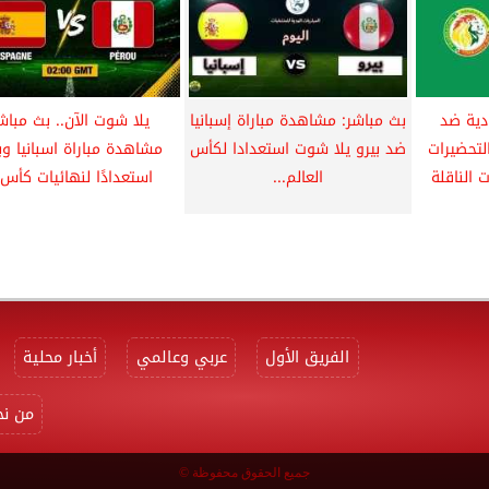
دية ضد
بث مباشر: مشاهدة مباراة إسبانيا
يلا شوت الآن.. بث مباش
لتحضيرات
ضد بيرو يلا شوت استعدادا لكأس
مشاهدة مباراة اسبانيا وب
 الناقلة
العالم...
استعدادًا لنهائيات كأس..
الفريق الأول
عربي وعالمي
أخبار محلية
من نح
جميع الحقوق محفوظة ©