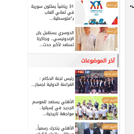
،
أي خدمة
31 رياضياً يمثلون سورية
في ثماني ألعاب
بـ”متوسطية...
أي خدمة
الدوسري يستقبل يان
الإندونيسي.. وجاكرتا
تستعد لأكبر حدث...
آخر الموضوعات
أخبار محلية
رئيس لجنة الحكام :
الفراعنة الدولية لجمباز...
الفريق الأول
الأهلي يستعد للموسم
الجديد في إسبانيا..
مواجهة تاريخية...
الفريق الأول
الأهلي يتحرك رسمياً..