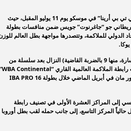
مياً.. ويطالب «اتحاد
مة الأندية من مستحقات
انغام تختار جدة محطة اولى لتدشي
تتجه أنظار عشاق الملاكمة إلى صالة “في تي بي أرينا” في موسكو يوم 11 يوليو المقبل، حيث
بريطاني جو “جاغرنوت” جويس ضمن منافسات بطولة
لدولة...
البومها
ة الاتحاد الدولي للملاكمة، وتتصدرها مواجهة بطل العالم للوزن
وكا.
ويدخل سوسلينكوف (14 انتصاراً دون خسارة، منها 9 بالضربة القاضية) النزال بعد سلسلة من
النتائج المميزة، كان آخرها احتفاظه بلقب رابطة الملاكمة العا
إثر فوزه بالضربة الفنية على الألماني أرتور مان في أبريل الماضي خلال بطولة IBA PRO 16
سي إلى المراكز العشرة الأولى في تصنيف رابطة
ل حالياً المركز التاسع، إلى جانب حمله لقب بطل أوروبا