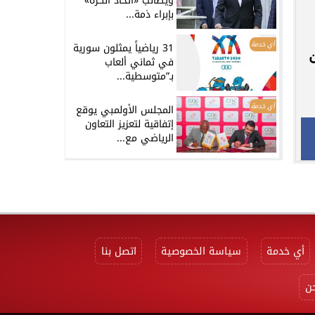
ويطالب «اتحاد الكرة»
بإبراء ذمة...
أي خدمة
31 رياضياً يمثلون سورية
ن
في ثماني ألعاب
بـ”متوسطية...
أي خدمة
المجلس الأولمبي يوقع
إتفاقية لتعزيز التعاون
الرياضي مع...
أي خدمة
سياسة الخصوصية
اتصل بنا
ن