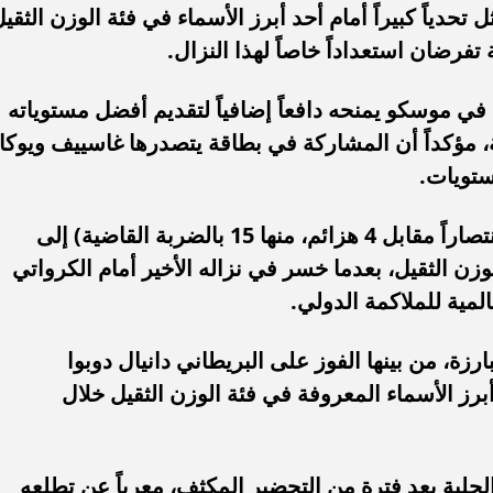
ياً كبيراً أمام أحد أبرز الأسماء في فئة الوزن الثقيل
تفرضان استعداداً خاصاً لهذا النزال.
 موسكو يمنحه دافعاً إضافياً لتقديم أفضل مستوياته
، مؤكداً أن المشاركة في بطاقة يتصدرها غاسييف ويوكا
ستويات.
من جانبه، يسعى البريطاني جويس (16 انتصاراً مقابل 4 هزائم، منها 15 بالضربة القاضية) إلى
زن الثقيل، بعدما خسر في نزاله الأخير أمام الكرواتي
مية للملاكمة الدولي.
ارزة، من بينها الفوز على البريطاني دانيال دوبوا
برز الأسماء المعروفة في فئة الوزن الثقيل خلال
لحلبة بعد فترة من التحضير المكثف، معرباً عن تطلعه