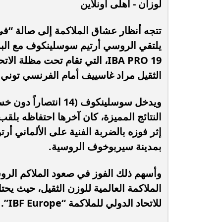
لوزان - أهلى أونلاين
الأهلي يستعد للموسم الجديد في إسبانيا..
الأهلي يتحرك رس
مواجهة تاريخية أمام برشلونة وملفات
الكرة» بإبراء ذ
يلتقي الروسي أرتيم سوسلينكوف مع ال
ساخنة...
ا
IBA PRO 19، التي تقام تحت مظل
الثقيل مراد غاسييف أمام الفرنسي توني ي
بمدينة سيربوخوف الروسية.
وأسهم ذلك الفوز في صعود الملاكم الرو
الملاكمة العالمية للوزن الثقيل، حيث يحت
للاتحاد الدولي للملاكمة “IBF Europe”.