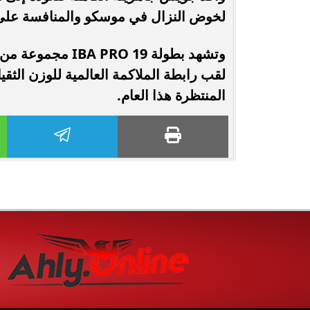
لخوض النزال في موسكو والمنافسة على لقب WBA Continental للوز
وتشهد بطولة O 19
لقب رابطة الملاكمة العالمية للوزن الثق
المنتظرة هذا العام.