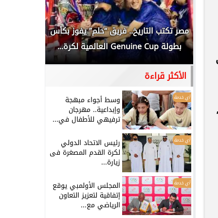
ن
مصر تكتب التاريخ.. فريق “حلم” يفوز بكأس
بطولة Genuine Cup العالمية لكرة...
العربية ال
الأكثر قراءة
أي خدمة
وسط أجواء مبهجة
وإبداعية.. مهرجان
لمية القاري “WBA Continental”
ترفيهي للأطفال في...
أي خدمة
رئيس الاتحاد الدولي
لكرة القدم المصغرة فى
زيارة...
أي خدمة
المجلس الأولمبي يوقع
إتفاقية لتعزيز التعاون
الرياضي مع...