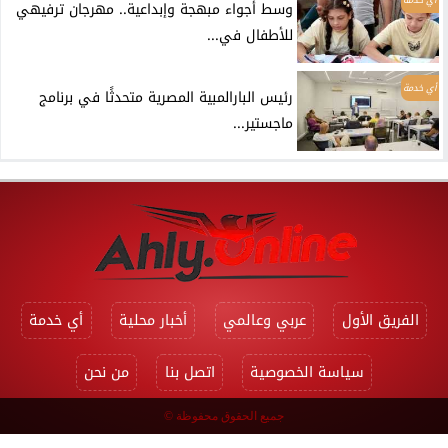
وسط أجواء مبهجة وإبداعية.. مهرجان ترفيهي
للأطفال في...
أي خدمة
رئيس البارالمبية المصرية متحدثًا في برنامج
ماجستير...
الفريق الأول
عربي وعالمي
أخبار محلية
أي خدمة
سياسة الخصوصية
اتصل بنا
من نحن
جميع الحقوق محفوظة ©