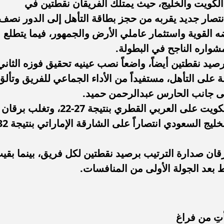
ن الكويت والخليج، حيث يمتلك الفريقان نقطتين في
تصار جديد يقربه من حجز بطاقة التأهل إلى الدور نصف
 القوية واستثمار عاملي الأرض والجمهور، فيما يتطلع
شواره الناجح في البطولة.
برصيد نقطتين أيضاً، واضعاً نصب عينيه تحقيق فوزه الثاني
على التأهل، مستفيداً من الأداء الجماعي للفريق وتألق
 جانب الحارس عبدالرحمن حميد.
وكانت الجولة الافتتاحية قد شهدت فوز الكويت على العربي القطري بنتيجة 27-22، وتغلب برقان
برقان صدارة الترتيب برصيد نقطتين لكل فريق، بينما بقي
 بعد الجولة الأولى من المنافسات.
أتِ من فراغ