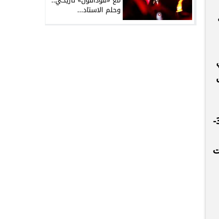
مع «فودافون» تاريخي..
وحلم الاستاد...
على الدحيل القطري 29-28، فيما حقق الخليج السعودي انتصاراً على الشارقة الإماراتي بنتيجة 32-
ت