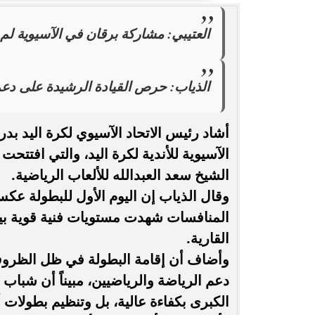
العتيبي: مشاركة برقان في الآسيوية لم 
انغام تختار جدة محطة اولى لتدشين
مصر تكتب التاريخ.
البومها
بطولة Genuine Cup العالمية لكرة...
الذياب: حرص القيادة الرشيدة على دعم
أشاد رئيس الاتحاد الآسيوي لكرة اليد بدر
الآسيوية للأندية لكرة اليد، والتي افت
الشيخ سعد العبدالله للألعاب الرياضية.
وقال الذياب إن اليوم الأول للبطولة عكس
المنافسات شهدت مستويات فنية قوية بين 
القارية.
وأضاف أن إقامة البطولة في ظل الظروف 
دعم الرياضة والرياضيين، مبيناً أن شباب 
الكبرى بكفاءة عالية، بل وتنظيم بطولات أك