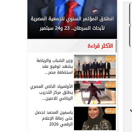
 المملكة
انطلاق المؤتمر السنوي للجمعية المصرية
الخطيب: 
...
لأبحاث السرطان.. 23 و24 سبتمبر
تاريخي.. و
الأكثر قراءة
أي خدمة
وزير الشباب والرياضة
يشهد توقيع عقد
استضافة مصر...
أي خدمة
الأولمبياد الخاص المصري
يطلق مركز التدريب
الرياضي للاعبين...
أي خدمة
ياسمين المحمد تحصل
على زمالة الإعلام
الرقمي 2026