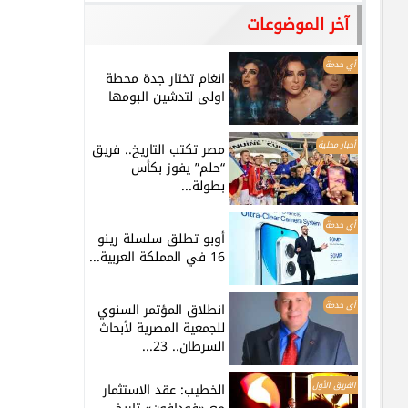
آخر الموضوعات
أي خدمة
انغام تختار جدة محطة
اولى لتدشين البومها
أخبار محلية
مصر تكتب التاريخ.. فريق
“حلم” يفوز بكأس
بطولة...
أي خدمة
أوبو تطلق سلسلة رينو
16 في المملكة العربية...
أي خدمة
انطلاق المؤتمر السنوي
للجمعية المصرية لأبحاث
السرطان.. 23...
الفريق الأول
الخطيب: عقد الاستثمار