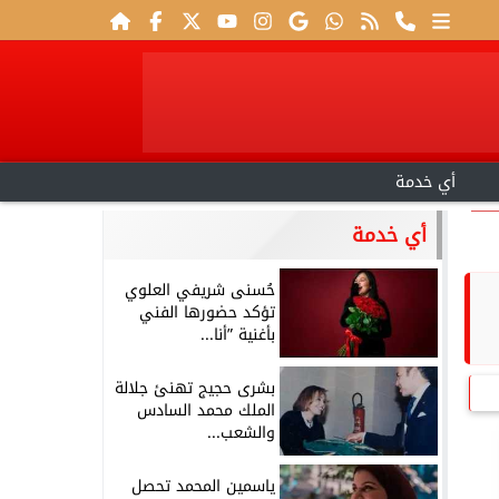
أي خدمة
أي خدمة
حُسنى شريفي العلوي
تؤكد حضورها الفني
بأغنية ”أنا...
بشرى حجيج تهنئ جلالة
الملك محمد السادس
والشعب...
ياسمين المحمد تحصل