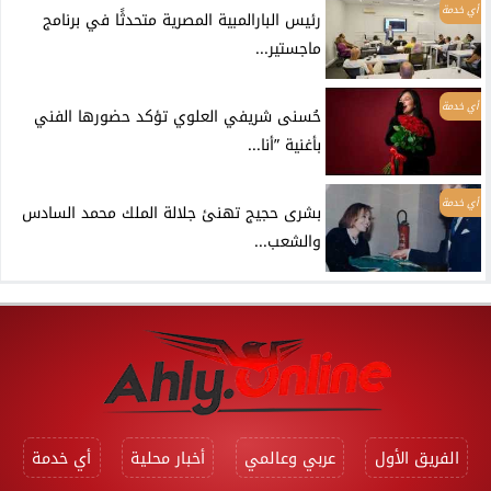
أي خدمة
رئيس البارالمبية المصرية متحدثًا في برنامج
ماجستير...
أي خدمة
حُسنى شريفي العلوي تؤكد حضورها الفني
بأغنية ”أنا...
أي خدمة
بشرى حجيج تهنئ جلالة الملك محمد السادس
والشعب...
الفريق الأول
عربي وعالمي
أخبار محلية
أي خدمة