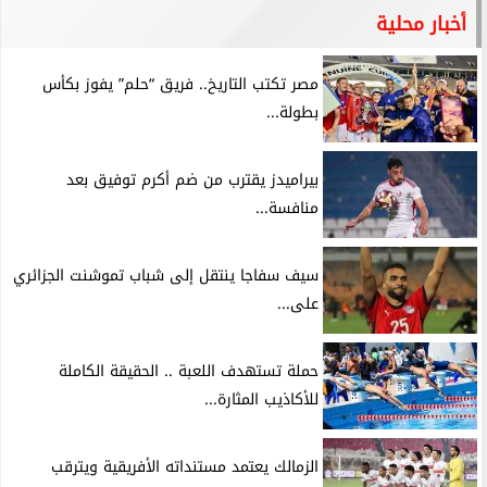
أخبار محلية
مصر تكتب التاريخ.. فريق “حلم” يفوز بكأس
بطولة...
بيراميدز يقترب من ضم أكرم توفيق بعد
منافسة...
سيف سفاجا ينتقل إلى شباب تموشنت الجزائري
على...
حملة تستهدف اللعبة .. الحقيقة الكاملة
للأكاذيب المثارة...
الزمالك يعتمد مستنداته الأفريقية ويترقب