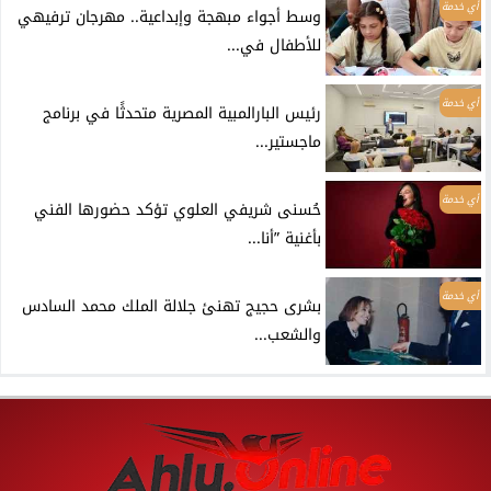
أي خدمة
وسط أجواء مبهجة وإبداعية.. مهرجان ترفيهي
للأطفال في...
أي خدمة
رئيس البارالمبية المصرية متحدثًا في برنامج
ماجستير...
أي خدمة
حُسنى شريفي العلوي تؤكد حضورها الفني
بأغنية ”أنا...
أي خدمة
بشرى حجيج تهنئ جلالة الملك محمد السادس
والشعب...