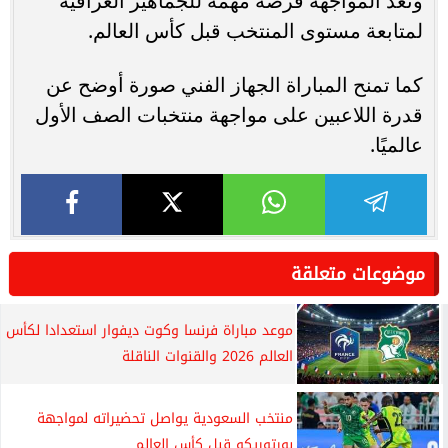
وتعد المواجهة فرصة مهمة للجماهير العراقية
لمتابعة مستوى المنتخب قبل كأس العالم.
كما تمنح المباراة الجهاز الفني صورة أوضح عن
قدرة اللاعبين على مواجهة منتخبات الصف الأول
عالميًا.
موضوعات متعلقة
موعد مباراة فرنسا وكوت ديفوار استعدادا لكأس
العالم 2026 والقنوات الناقلة
منتخب السعودية يواصل تحضيراته لمواجهة
بورتوريكو قبل كأس العالم