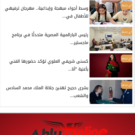
أي خدمة
وسط أجواء مبهجة وإبداعية.. مهرجان ترفيهي
للأطفال في...
أي خدمة
رئيس البارالمبية المصرية متحدثًا في برنامج
ماجستير...
أي خدمة
حُسنى شريفي العلوي تؤكد حضورها الفني
بأغنية ”أنا...
أي خدمة
بشرى حجيج تهنئ جلالة الملك محمد السادس
والشعب...