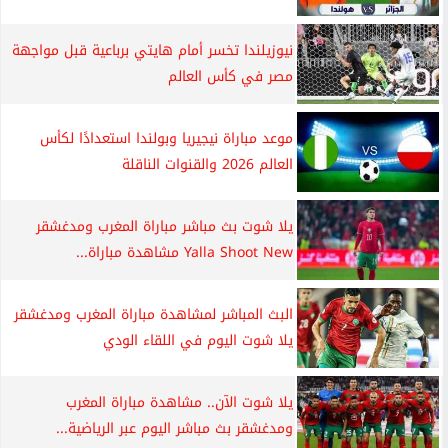
نيوزيلندا تخسر أمام هايتي برباعية قبل مواجهة
مصر في كأس العالم
موعد مباراة نيجيريا وبولندا استعدادًا لكأس
العالم 2026 والقنوات الناقلة
يلا شوت بث مباشر مباراة المغرب ومدغشقر
Yalla Shoot New مشاهدة مباراة...
البث المباشر لمشاهدة مباراة المغرب ومدغشقر
يلا شوت اليوم في اللقاء الودي
يلا شوت الآن.. مشاهدة مباراة المغرب
ومدغشقر بث مباشر اليوم عبر الرياضية...