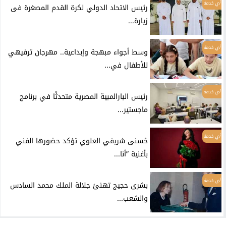
أي خدمة
رئيس الاتحاد الدولي لكرة القدم المصغرة فى
زيارة...
أي خدمة
وسط أجواء مبهجة وإبداعية.. مهرجان ترفيهي
للأطفال في...
أي خدمة
رئيس البارالمبية المصرية متحدثًا في برنامج
ماجستير...
أي خدمة
حُسنى شريفي العلوي تؤكد حضورها الفني
بأغنية ”أنا...
أي خدمة
بشرى حجيج تهنئ جلالة الملك محمد السادس
والشعب...