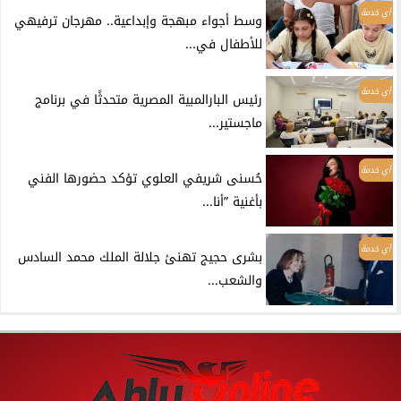
أي خدمة
وسط أجواء مبهجة وإبداعية.. مهرجان ترفيهي
للأطفال في...
أي خدمة
رئيس البارالمبية المصرية متحدثًا في برنامج
ماجستير...
أي خدمة
حُسنى شريفي العلوي تؤكد حضورها الفني
بأغنية ”أنا...
أي خدمة
بشرى حجيج تهنئ جلالة الملك محمد السادس
والشعب...