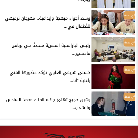
أي خدمة
وسط أجواء مبهجة وإبداعية.. مهرجان ترفيهي
للأطفال في...
أي خدمة
رئيس البارالمبية المصرية متحدثًا في برنامج
ماجستير...
أي خدمة
حُسنى شريفي العلوي تؤكد حضورها الفني
بأغنية ”أنا...
أي خدمة
بشرى حجيج تهنئ جلالة الملك محمد السادس
والشعب...