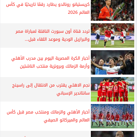
كريستيانو رونالدو يطارد رقمًا تاريخيًا في كأس
العالم 2026
تردد قناة أون سبورت الناقلة لمباراة مصر
والبرازيل الودية وموعد اللقاء قبل...
أخبار الكرة المصرية اليوم بين مدرب الأهلي
وأزمة الزمالك وبرونزية منتخب الناشئين
نجم الاهلي يقترب من الانتقال إلى راسينج
سانتاندير الإسباني
أخبار الأهلي والزمالك ومنتخب مصر قبل كأس
العالم والميركاتو الصيفي