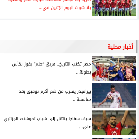
يلا شوت اليوم الإثنين في...
أخبار محلية
مصر تكتب التاريخ.. فريق “حلم” يفوز بكأس
بطولة...
بيراميدز يقترب من ضم أكرم توفيق بعد
منافسة...
سيف سفاجا ينتقل إلى شباب تموشنت الجزائري
على...