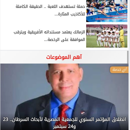
حملة تستهدف اللعبة .. الحقيقة الكاملة
للأكاذيب المثارة...
الزمالك يعتمد مستنداته الأفريقية ويترقب
الموافقة على الرخصة...
آهم الموضوعات
أي خدمة
انطلاق المؤتمر السنوي للجمعية المصرية لأبحاث السرطان.. 23
و24 سبتمبر