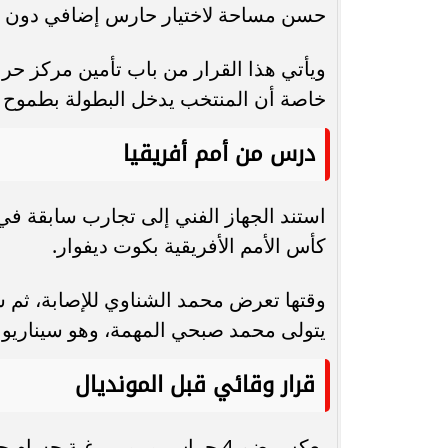
حسن مساحة لاختيار حارس إضافي دون ال
ويأتي هذا القرار من باب تأمين مركز ح
خاصة أن المنتخب يدخل البطولة بطموح 
درس من أمم أفريقيا
استند الجهاز الفني إلى تجارب سابقة ف
كأس الأمم الأفريقية بكوت ديفوار.
وقتها تعرض محمد الشناوي للإصابة، ثم ش
يتولى محمد صبحي المهمة، وهو سيناريو لا
قرار وقائي قبل المونديال
يعكس ضم 4 حراس مرمى رغبة حسام حسن في تجنب أي أزمة طارئة خلال مشوار المنتخب.