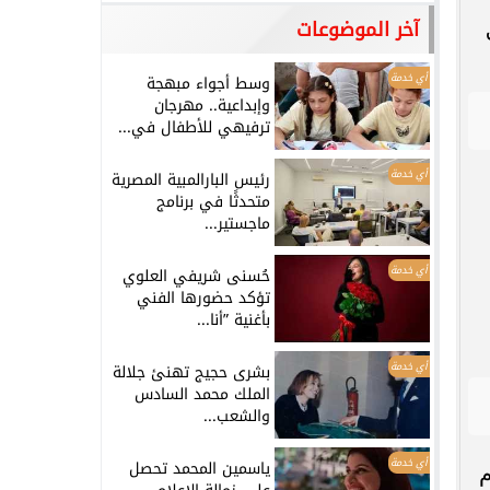
آخر الموضوعات
أي خدمة
وسط أجواء مبهجة
وإبداعية.. مهرجان
ترفيهي للأطفال في...
أي خدمة
رئيس البارالمبية المصرية
متحدثًا في برنامج
ماجستير...
أي خدمة
حُسنى شريفي العلوي
تؤكد حضورها الفني
بأغنية ”أنا...
أي خدمة
بشرى حجيج تهنئ جلالة
الملك محمد السادس
والشعب...
أي خدمة
ياسمين المحمد تحصل
م