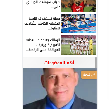
شباب تموشنت الجزائري
على...
حملة تستهدف اللعبة ..
الحقيقة الكاملة للأكاذيب
المثارة...
الزمالك يعتمد مستنداته
الأفريقية ويترقب
الموافقة على الرخصة...
آهم الموضوعات
أي خدمة