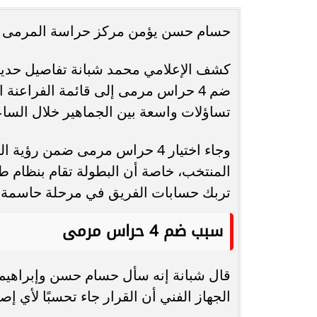
حسام حسن يؤمن مركز حراسة المرمى ق
انغام تختار جدة محطة اولى لتدشين
مصر تكتب التاريخ.
البومها
بطولة Genuine Cup العالمية لكرة...
كشف الإعلامي محمد شبانة تفاصيل حديث
تساؤلات واسعة بين الجماهير خلال الساع
وجاء اختيار 4 حراس مرمى ضمن ر
المنتخب، خاصة أن البطولة تقام بنظام ط
تربك حسابات الفريق في مرحلة حاسمة.
سبب ضم 4 حراس مرمى
الجهاز الفني أن القرار جاء تحسبًا لأي 