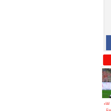
لقاء
يًا