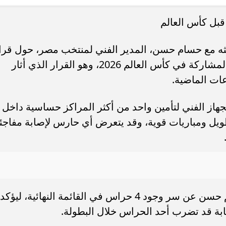
بل كأس العالم
. فريق “حلم” يفوز بكأس
أوبو تطلق سلسلة رينو 16 في
العربية السعودية بتصميم لافت وقدرات
ه مع حسام حسن، المدير الفني لمنتخب مصر، حول قرا
ضم 4 حراس مرمى إلى قائمة الفراعنة المشاركة في كأس العالم 2026، وهو القرار الذي أثار
ات الماضية.
ؤية الجهاز الفني لتأمين واحد من أكثر المراكز حساسية داخل
ويل ومباريات قوية، وقد يتعرض أي حارس لإصابة مفاجئ
قال شبانة إنه سأل حسام حسن وإبراهيم حسن عن سر وجود 4 حراس في القائمة النهائية، ليؤكد
إصابة قد تضرب أحد الحراس خلال البطولة.