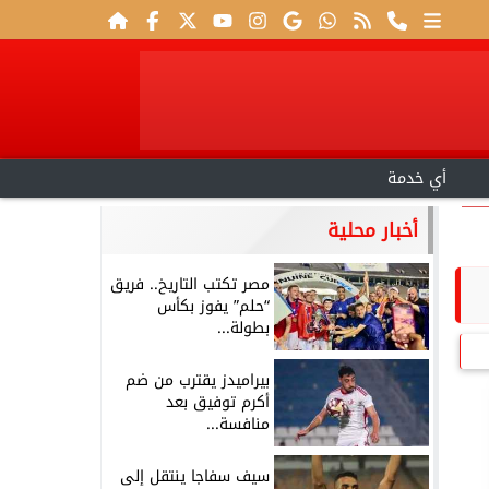
أي خدمة
أخبار محلية
مصر تكتب التاريخ.. فريق
“حلم” يفوز بكأس
بطولة...
بيراميدز يقترب من ضم
أكرم توفيق بعد
منافسة...
سيف سفاجا ينتقل إلى