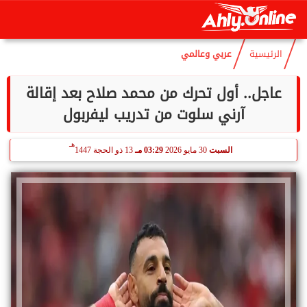
هـ
الخميس
6 أغسطس 2026
10:31 مـ
21 صفر 1448
الرئيسية
عربي وعالمي
عاجل.. أول تحرك من محمد صلاح بعد إقالة
آرني سلوت من تدريب ليفربول
هـ
السبت
30 مايو 2026
03:29 مـ
13 ذو الحجة 1447