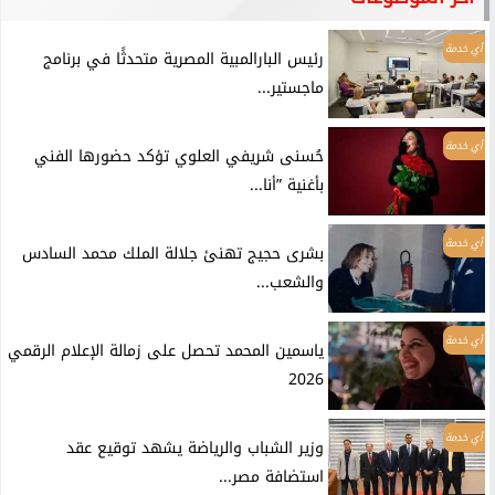
أي خدمة
رئيس البارالمبية المصرية متحدثًا في برنامج
ماجستير...
أي خدمة
حُسنى شريفي العلوي تؤكد حضورها الفني
بأغنية ”أنا...
أي خدمة
بشرى حجيج تهنئ جلالة الملك محمد السادس
والشعب...
أي خدمة
ياسمين المحمد تحصل على زمالة الإعلام الرقمي
2026
أي خدمة
وزير الشباب والرياضة يشهد توقيع عقد
استضافة مصر...