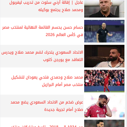
عاجل | إقالة آرني سلوت من تدريب ليفربول
ومحمد صلاح يجتمع بوكيله
حسام حسن يحسم القائمة النهائية لمنتخب مصر
في كأس العالم 2026
الاتحاد السعودي يتحرك لضم محمد صلاح ويدرس
التعاقد مع يورجن كلوب
محمد صلاح وحمدي فتحي يعودان لتشكيل
منتخب مصر أمام البرازيل
عرض ضخم من الاتحاد السعودي يضع محمد
صلاح أمام تجربة جديدة