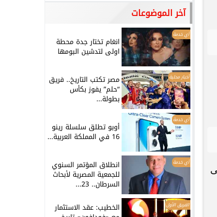
آخر الموضوعات
أي خدمة
انغام تختار جدة محطة
اولى لتدشين البومها
أخبار محلية
مصر تكتب التاريخ.. فريق
“حلم” يفوز بكأس
بطولة...
أي خدمة
أوبو تطلق سلسلة رينو
16 في المملكة العربية...
أي خدمة
انطلاق المؤتمر السنوي
ى
للجمعية المصرية لأبحاث
السرطان.. 23...
الفريق الأول
الخطيب: عقد الاستثمار