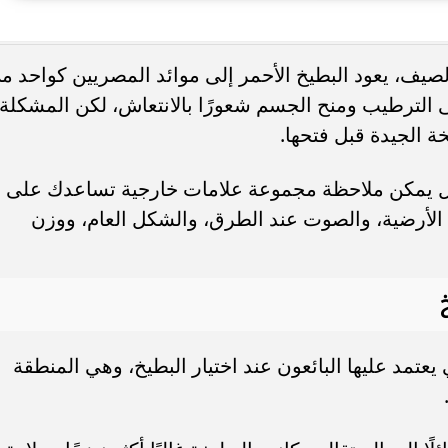
. فريق “حلم” يفوز بكأس
أوبو تطلق سلسلة رينو 16 في
يف، يعود البطيخ الأحمر إلى موائد المصريين كواحد م
العربية السعودية بتصميم لافت وقدرات
لى الترطيب ومنح الجسم شعورًا بالانتعاش، لكن المشكلة
ة الجيدة قبل فتحها.
 بل يمكن ملاحظة مجموعة علامات خارجية تساعدك على
 الأرضية، والصوت عند الطرق، والشكل العام، ووزن
 يعتمد عليها البائعون عند اختيار البطيخ، وهي المنطقة