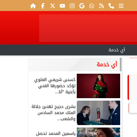
أي خدمة
أي خدمة
حُسنى شريفي العلوي
تؤكد حضورها الفني
بأغنية ”أنا...
بشرى حجيج تهنئ جلالة
الملك محمد السادس
والشعب...
ياسمين المحمد تحصل