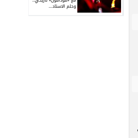
مع «فودافون» تاريخي..
وحلم الاستاد...