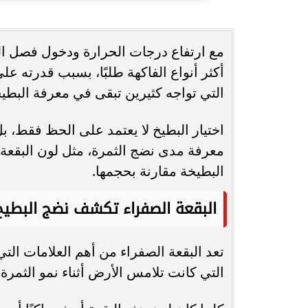
انغام تختار جدة محطة اولى لتدشين
مصر تكتب التاريخ.
مع ارتفاع درجات الحرارة ودخول فصل الص
البومها
بطولة Genuine Cup العالمية لكرة...
أكثر أنواع الفاكهة طلبًا، بسبب قدرته ع
التي تواجه كثيرين تبقى في معرفة البطيخ
اختيار البطيخ لا يعتمد على الحظ فقط،
معرفة مدى نضج الثمرة، مثل لون البقعة
البطيخة مقارنة بحجمها.
البقعة الصفراء تكشف نضج البطيخ
تعد البقعة الصفراء من أهم العلامات التي
التي كانت تلامس الأرض أثناء نمو الثمرة.