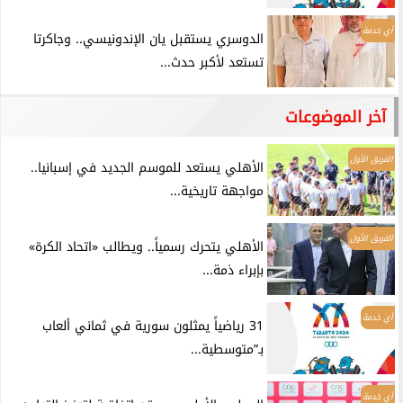
أي خدمة
الدوسري يستقبل يان الإندونيسي.. وجاكرتا
تستعد لأكبر حدث...
آخر الموضوعات
الفريق الأول
الأهلي يستعد للموسم الجديد في إسبانيا..
مواجهة تاريخية...
الفريق الأول
الأهلي يتحرك رسمياً.. ويطالب «اتحاد الكرة»
بإبراء ذمة...
أي خدمة
31 رياضياً يمثلون سورية في ثماني ألعاب
بـ”متوسطية...
أي خدمة