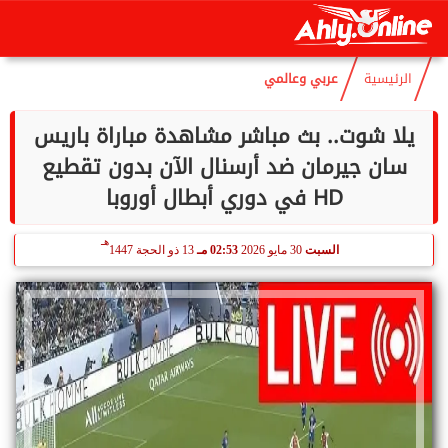
هـ
السبت
8 أغسطس 2026
10:01 مـ
23 صفر 1448
الرئيسية
عربي وعالمي
يلا شوت.. بث مباشر مشاهدة مباراة باريس
سان جيرمان ضد أرسنال الآن بدون تقطيع
HD في دوري أبطال أوروبا
هـ
السبت
30 مايو 2026
02:53 مـ
13 ذو الحجة 1447