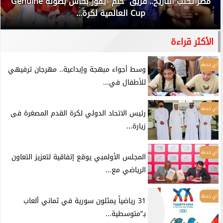
مصر تكتب التاريخ.. فريق “حلم” يفوز بكأس بطولة Genuine
Cup العالمية لكرة...
الأكثر قراءة
أي خدمة
وسط أجواء مبهجة وإبداعية.. مهرجان ترفيهي
للأطفال في...
أي خدمة
رئيس الاتحاد الدولي لكرة القدم المصغرة فى
زيارة...
أي خدمة
المجلس الأولمبي يوقع إتفاقية لتعزيز التعاون
الرياضي مع...
أي خدمة
31 رياضياً يمثلون سورية في ثماني ألعاب
بـ”متوسطية...