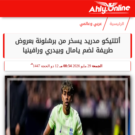
هـ
الجمعة
7 أغسطس 2026
12:55 مـ
22 صفر 1448
الرئيسية
عربي وعالمي
أتلتيكو مدريد يسخر من برشلونة بعروض
طريفة لضم يامال وبيدري ورافينيا
هـ
الجمعة
29 مايو 2026
08:54 مـ
12 ذو الحجة 1447