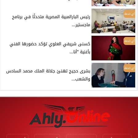
أي خدمة
رئيس البارالمبية المصرية متحدثًا في برنامج
ماجستير...
أي خدمة
حُسنى شريفي العلوي تؤكد حضورها الفني
بأغنية ”أنا...
أي خدمة
بشرى حجيج تهنئ جلالة الملك محمد السادس
والشعب...