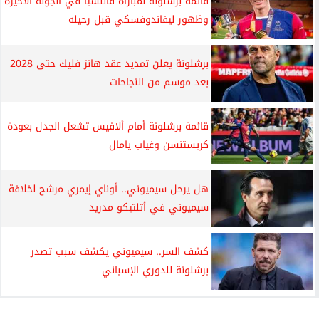
قائمة برشلونة لمباراة فالنسيا في الجولة الأخيرة
وظهور ليفاندوفسكي قبل رحيله
برشلونة يعلن تمديد عقد هانز فليك حتى 2028
بعد موسم من النجاحات
قائمة برشلونة أمام ألافيس تشعل الجدل بعودة
كريستنسن وغياب يامال
هل يرحل سيميوني.. أوناي إيمري مرشح لخلافة
سيميوني في أتلتيكو مدريد
كشف السر.. سيميوني يكشف سبب تصدر
برشلونة للدوري الإسباني