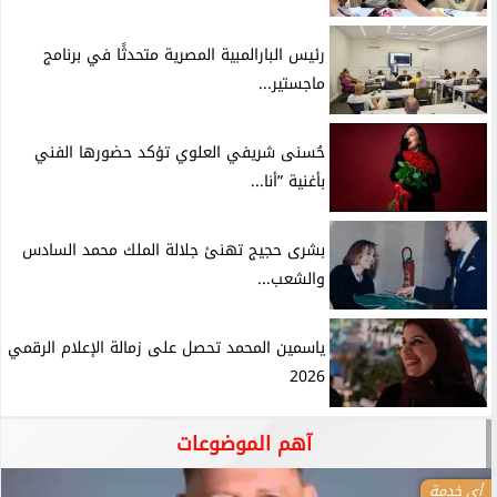
رئيس البارالمبية المصرية متحدثًا في برنامج
ماجستير...
حُسنى شريفي العلوي تؤكد حضورها الفني
بأغنية ”أنا...
بشرى حجيج تهنئ جلالة الملك محمد السادس
والشعب...
ياسمين المحمد تحصل على زمالة الإعلام الرقمي
2026
آهم الموضوعات
أي خدمة