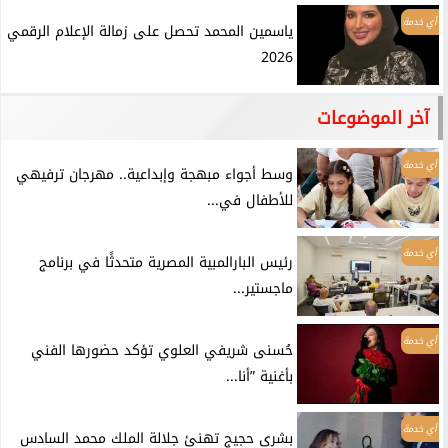
أي خدمة
ياسمين المحمد تحصل على زمالة الإعلام الرقمي
2026
آخر الموضوعات
أي خدمة
وسط أجواء مبهجة وإبداعية.. مهرجان ترفيهي
للأطفال في...
أي خدمة
رئيس البارالمبية المصرية متحدثًا في برنامج
ماجستير...
أي خدمة
حُسنى شريفي العلوي تؤكد حضورها الفني
بأغنية ”أنا...
أي خدمة
بشرى حجيج تهنئ جلالة الملك محمد السادس