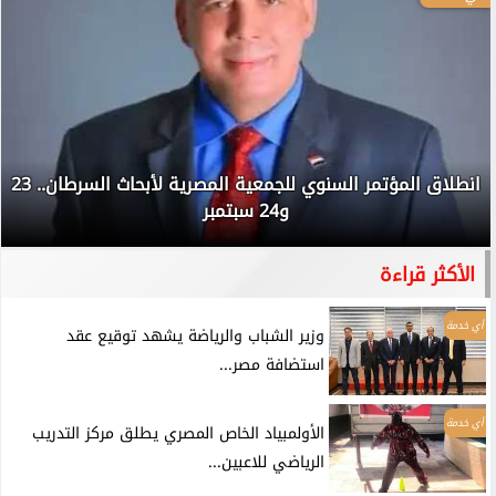
انطلاق المؤتمر السنوي للجمعية المصرية لأبحاث السرطان.. 23
و24 سبتمبر
الأكثر قراءة
أي خدمة
وزير الشباب والرياضة يشهد توقيع عقد
استضافة مصر...
أي خدمة
الأولمبياد الخاص المصري يطلق مركز التدريب
الرياضي للاعبين...