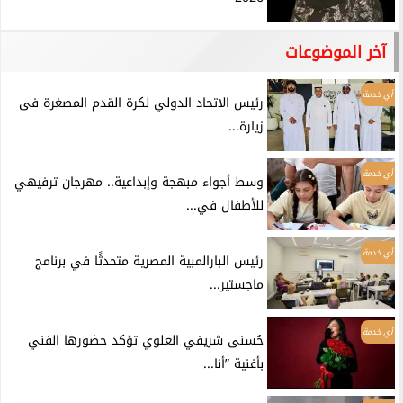
آخر الموضوعات
أي خدمة
رئيس الاتحاد الدولي لكرة القدم المصغرة فى
زيارة...
أي خدمة
وسط أجواء مبهجة وإبداعية.. مهرجان ترفيهي
للأطفال في...
أي خدمة
رئيس البارالمبية المصرية متحدثًا في برنامج
ماجستير...
أي خدمة
حُسنى شريفي العلوي تؤكد حضورها الفني
بأغنية ”أنا...