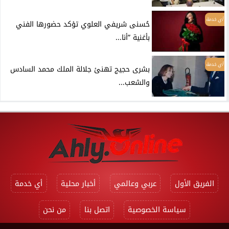
أي خدمة
حُسنى شريفي العلوي تؤكد حضورها الفني
بأغنية ”أنا...
أي خدمة
بشرى حجيج تهنئ جلالة الملك محمد السادس
والشعب...
الفريق الأول
عربي وعالمي
أخبار محلية
أي خدمة
سياسة الخصوصية
اتصل بنا
من نحن