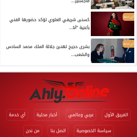
ماجستير...
أي خدمة
حُسنى شريفي العلوي تؤكد حضورها الفني
بأغنية ”أنا...
أي خدمة
بشرى حجيج تهنئ جلالة الملك محمد السادس
والشعب...
الفريق الأول
عربي وعالمي
أخبار محلية
أي خدمة
سياسة الخصوصية
اتصل بنا
من نحن