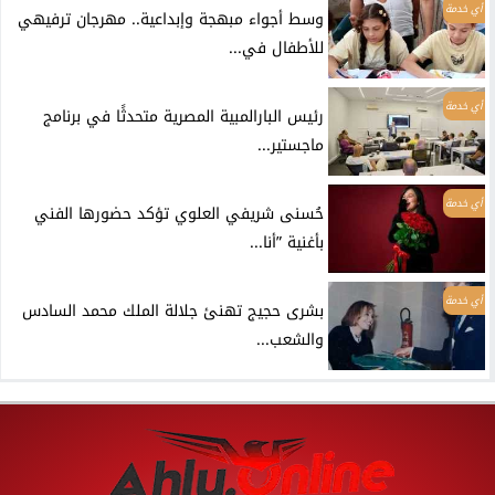
أي خدمة
وسط أجواء مبهجة وإبداعية.. مهرجان ترفيهي
للأطفال في...
أي خدمة
رئيس البارالمبية المصرية متحدثًا في برنامج
ماجستير...
أي خدمة
حُسنى شريفي العلوي تؤكد حضورها الفني
بأغنية ”أنا...
أي خدمة
بشرى حجيج تهنئ جلالة الملك محمد السادس
والشعب...