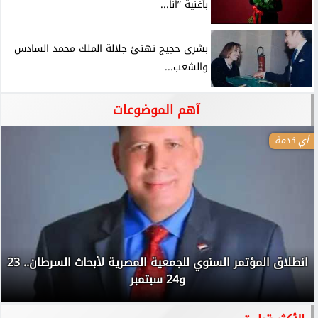
بأغنية ”أنا...
بشرى حجيج تهنئ جلالة الملك محمد السادس
والشعب...
آهم الموضوعات
أي خدمة
انطلاق المؤتمر السنوي للجمعية المصرية لأبحاث السرطان.. 23
و24 سبتمبر