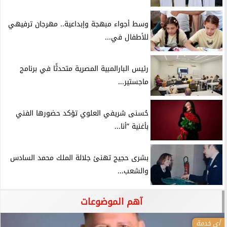
وسط أجواء مبهجة وإبداعية.. مهرجان ترفيهي
للأطفال في...
رئيس البارالمبية المصرية متحدثًا في برنامج
ماجستير...
حُسنى شريفي العلوي تؤكد حضورها الفني
بأغنية ”أنا...
بشرى حجيج تهنئ جلالة الملك محمد السادس
والشعب...
آهم الموضوعات
أي خدمة