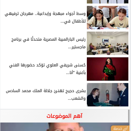
وسط أجواء مبهجة وإبداعية.. مهرجان ترفيهي
للأطفال في...
رئيس البارالمبية المصرية متحدثًا في برنامج
ماجستير...
حُسنى شريفي العلوي تؤكد حضورها الفني
بأغنية ”أنا...
بشرى حجيج تهنئ جلالة الملك محمد السادس
والشعب...
آهم الموضوعات
أي خدمة