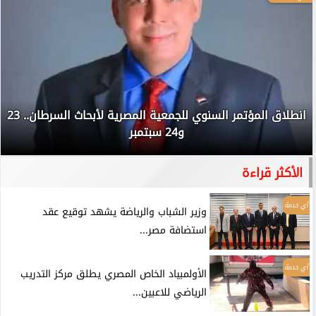
انطلاق المؤتمر السنوي للجمعية المصرية لأبحاث السرطان.. 23
و24 سبتمبر
الأكثر قراءة
أي خدمة
وزير الشباب والرياضة يشهد توقيع عقد
استضافة مصر...
أي خدمة
الأولمبياد الخاص المصري يطلق مركز التدريب
الرياضي للاعبين...