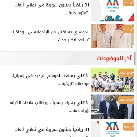
أي خدمة
31 رياضياً يمثلون سورية في ثماني ألعاب
بـ”متوسطية...
أي خدمة
الدوسري يستقبل يان الإندونيسي.. وجاكرتا
تستعد لأكبر حدث...
آخر الموضوعات
الفريق الأول
الأهلي يستعد للموسم الجديد في إسبانيا..
مواجهة تاريخية...
الفريق الأول
الأهلي يتحرك رسمياً.. ويطالب «اتحاد الكرة»
بإبراء ذمة...
أي خدمة
31 رياضياً يمثلون سورية في ثماني ألعاب