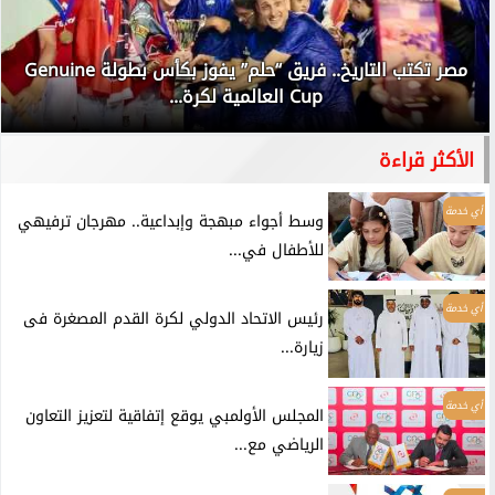
مصر تكتب التاريخ.. فريق “حلم” يفوز بكأس بطولة Genuine
Cup العالمية لكرة...
الأكثر قراءة
أي خدمة
وسط أجواء مبهجة وإبداعية.. مهرجان ترفيهي
للأطفال في...
أي خدمة
رئيس الاتحاد الدولي لكرة القدم المصغرة فى
زيارة...
أي خدمة
المجلس الأولمبي يوقع إتفاقية لتعزيز التعاون
الرياضي مع...