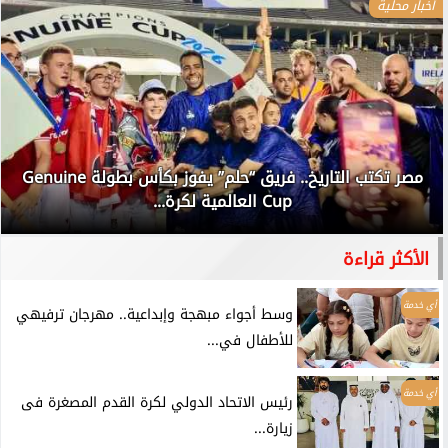
أخبار محلية
مصر تكتب التاريخ.. فريق “حلم” يفوز بكأس بطولة Genuine
Cup العالمية لكرة...
الأكثر قراءة
أي خدمة
وسط أجواء مبهجة وإبداعية.. مهرجان ترفيهي
للأطفال في...
أي خدمة
رئيس الاتحاد الدولي لكرة القدم المصغرة فى
زيارة...