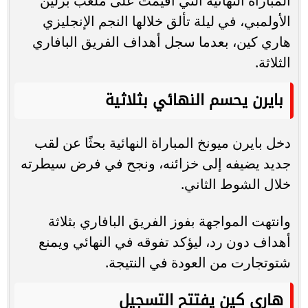
المباراة النهائية التي أقيمت على ملعب برلين
الأولمبي، في ليلة تألق خلالها النجم الإنجليزي
هاري كين، بعدما سجل أهداف الفريق البافاري
الثلاثة.
بايرن يحسم النهائي بثلاثية
دخل بايرن ميونخ المباراة النهائية بحثًا عن لقب
جديد يضيفه إلى خزائنه، ونجح في فرض سيطرته
خلال الشوط الثاني.
وانتهت المواجهة بفوز الفريق البافاري بثلاثة
أهداف دون رد، ليؤكد تفوقه في النهائي ويمنع
شتوتجارت من العودة في النتيجة.
هاري كين يفتتح التسجيل