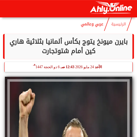
هـ
الأحد
9 أغسطس 2026
08:52 صـ
24 صفر 1448
الرئيسية
عربي وعالمي
بايرن ميونخ يتوج بكأس ألمانيا بثلاثية هاري
كين أمام شتوتجارت
هـ
الأحد
24 مايو 2026
12:43 صـ
6 ذو الحجة 1447