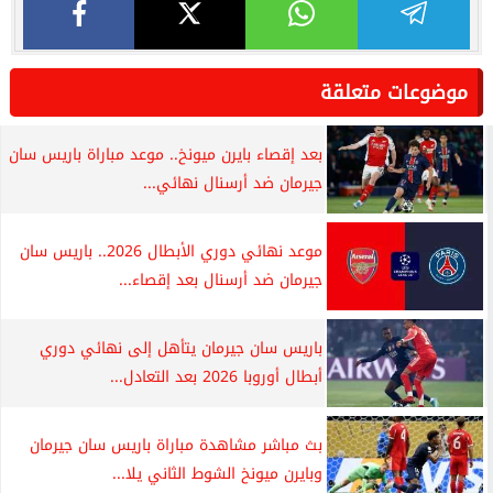
موضوعات متعلقة
بعد إقصاء بايرن ميونخ.. موعد مباراة باريس سان
جيرمان ضد أرسنال نهائي...
موعد نهائي دوري الأبطال 2026.. باريس سان
جيرمان ضد أرسنال بعد إقصاء...
باريس سان جيرمان يتأهل إلى نهائي دوري
أبطال أوروبا 2026 بعد التعادل...
بث مباشر مشاهدة مباراة باريس سان جيرمان
وبايرن ميونخ الشوط الثاني يلا...