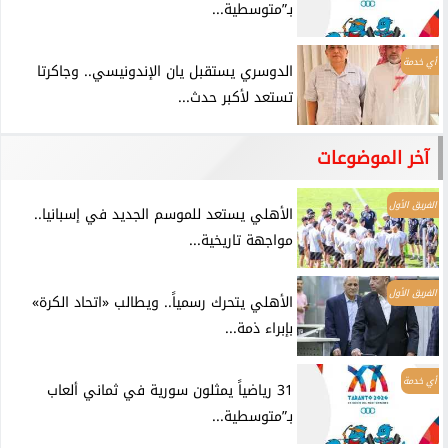
بـ”متوسطية...
أي خدمة
الدوسري يستقبل يان الإندونيسي.. وجاكرتا
تستعد لأكبر حدث...
آخر الموضوعات
الفريق الأول
الأهلي يستعد للموسم الجديد في إسبانيا..
مواجهة تاريخية...
الفريق الأول
الأهلي يتحرك رسمياً.. ويطالب «اتحاد الكرة»
بإبراء ذمة...
أي خدمة
31 رياضياً يمثلون سورية في ثماني ألعاب
بـ”متوسطية...