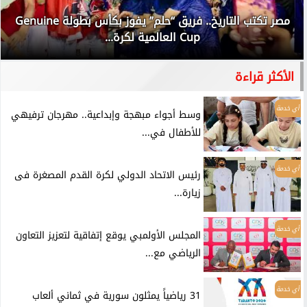
مصر تكتب التاريخ.. فريق “حلم” يفوز بكأس بطولة Genuine
Cup العالمية لكرة...
الأكثر قراءة
أي خدمة
وسط أجواء مبهجة وإبداعية.. مهرجان ترفيهي
للأطفال في...
أي خدمة
رئيس الاتحاد الدولي لكرة القدم المصغرة فى
زيارة...
أي خدمة
المجلس الأولمبي يوقع إتفاقية لتعزيز التعاون
الرياضي مع...
أي خدمة
31 رياضياً يمثلون سورية في ثماني ألعاب