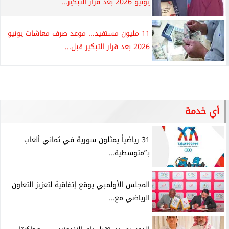
يونيو 2026 بعد قرار التبكير...
11 مليون مستفيد... موعد صرف معاشات يونيو
2026 بعد قرار التبكير قبل...
أي خدمة
31 رياضياً يمثلون سورية في ثماني ألعاب
بـ”متوسطية...
المجلس الأولمبي يوقع إتفاقية لتعزيز التعاون
الرياضي مع...