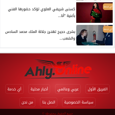
أي خدمة
حُسنى شريفي العلوي تؤكد حضورها الفني
بأغنية ”أنا...
أي خدمة
بشرى حجيج تهنئ جلالة الملك محمد السادس
والشعب...
الفريق الأول
عربي وعالمي
أخبار محلية
أي خدمة
سياسة الخصوصية
اتصل بنا
من نحن
جميع الحقوق محفوظة ©