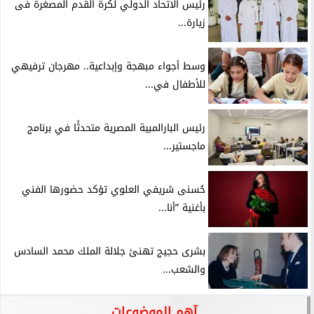
رئيس الاتحاد الدولي لكرة القدم المصغرة فى
زيارة...
وسط أجواء مبهجة وإبداعية.. مهرجان ترفيهي
للأطفال في...
رئيس البارالمبية المصرية متحدثًا في برنامج
ماجستير...
حُسنى شريفي العلوي تؤكد حضورها الفني
بأغنية ”أنا...
بشرى حجيج تهنئ جلالة الملك محمد السادس
والشعب...
آهم الموضوعات