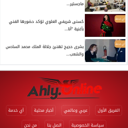
ماجستير...
أي خدمة
حُسنى شريفي العلوي تؤكد حضورها الفني
بأغنية ”أنا...
أي خدمة
بشرى حجيج تهنئ جلالة الملك محمد السادس
والشعب...
الفريق الأول
عربي وعالمي
أخبار محلية
أي خدمة
سياسة الخصوصية
اتصل بنا
من نحن