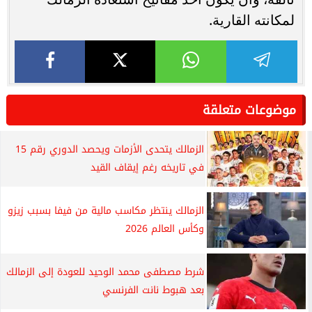
لمكانته القارية.
موضوعات متعلقة
الزمالك يتحدى الأزمات ويحصد الدوري رقم 15
في تاريخه رغم إيقاف القيد
الزمالك ينتظر مكاسب مالية من فيفا بسبب زيزو
وكأس العالم 2026
شرط مصطفى محمد الوحيد للعودة إلى الزمالك
بعد هبوط نانت الفرنسي