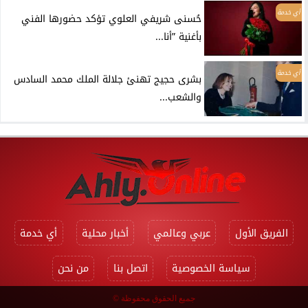
أي خدمة
حُسنى شريفي العلوي تؤكد حضورها الفني
بأغنية ”أنا...
أي خدمة
بشرى حجيج تهنئ جلالة الملك محمد السادس
والشعب...
الفريق الأول
عربي وعالمي
أخبار محلية
أي خدمة
سياسة الخصوصية
اتصل بنا
من نحن
جميع الحقوق محفوظة ©