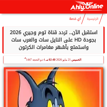
هـ
الخميس
6 أغسطس 2026
07:31 مـ
21 صفر 1448
الرئيسية
أي خدمة
استقبل الآن.. تردد قناة توم وجيري 2026
بجودة HD على النايل سات والعرب سات
واستمتع بأشهر مغامرات الكرتون
هـ
الخميس
21 مايو 2026
02:40 مـ
4 ذو الحجة 1447