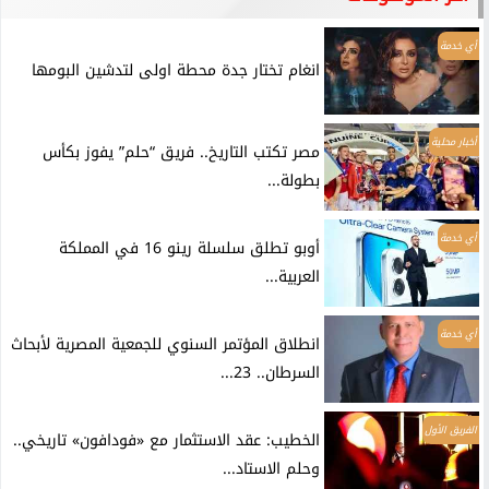
أي خدمة
انغام تختار جدة محطة اولى لتدشين البومها
أخبار محلية
مصر تكتب التاريخ.. فريق “حلم” يفوز بكأس
بطولة...
أي خدمة
أوبو تطلق سلسلة رينو 16 في المملكة
العربية...
أي خدمة
انطلاق المؤتمر السنوي للجمعية المصرية لأبحاث
السرطان.. 23...
الفريق الأول
الخطيب: عقد الاستثمار مع «فودافون» تاريخي..
وحلم الاستاد...