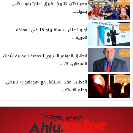
أخبار محلية
مصر تكتب التاريخ.. فريق “حلم” يفوز بكأس
بطولة...
أي خدمة
أوبو تطلق سلسلة رينو 16 في المملكة
العربية...
أي خدمة
انطلاق المؤتمر السنوي للجمعية المصرية لأبحاث
السرطان.. 23...
الفريق الأول
الخطيب: عقد الاستثمار مع «فودافون» تاريخي..
وحلم الاستاد...