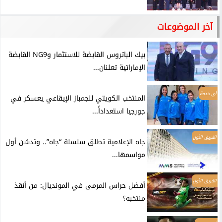
آخر الموضوعات
بيك الباتروس القابضة للاستثمار وNG9 القابضة
الإماراتية تعلنان...
أي خدمة
المنتخب الكويتي للجمباز الإيقاعي يعسكر في
جورجيا استعداداً...
الفريق الأول
جاه الإعلامية تطلق سلسلة “جاه”.. وتدشن أول
مواسمها...
الفريق الأول
أفضل حراس المرمى في المونديال: من أنقذ
منتخبه؟