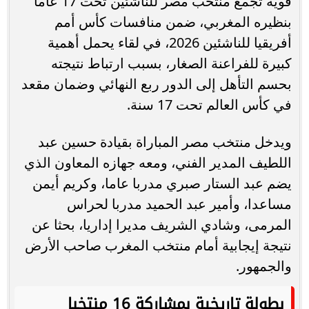
قوية تجمع منتخب مصر للناشئين تحت 17 عاما
بنظيره المغربي، ضمن منافسات كأس أمم
أفريقيا للناشئين 2026، في لقاء يحمل أهمية
كبيرة للفراعنة الصغار، بسبب ارتباط نتيجته
بحسم التأهل إلى الدور ربع النهائي وضمان مقعد
في كأس العالم تحت 17 سنة.
ويدخل منتخب مصر المباراة بقيادة حسين عبد
اللطيف المدير الفني، ومعه جهازه المعاون الذي
يضم عبد الستار صبري مدربا عاما، وكريم أيمن
مساعدا، وأمير عبد الحميد مدربا لحراس
المرمى، وشادي الشريف مديرا إداريا، بحثا عن
نتيجة إيجابية أمام منتخب المغرب صاحب الأرض
والجمهور.
بطولة تاريخية بمشاركة 16 منتخبا