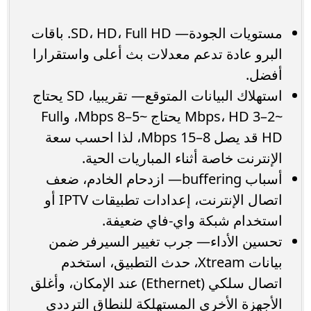
مستويات الجودة— SD، HD، Full HD. باقات
البرو عادة تدعم معدلات بث أعلى واستقرارا
أفضل.
استهلاك البيانات المتوقع— تقريبيا، SD يحتاج
~2–3 Mbps، HD يحتاج ~5–8 Mbps، وFull
HD قد يصل 8–15 Mbps، لذا احسب سعة
الإنترنت خاصة أثناء المباريات الحية.
أسباب buffering— ازدحام الخادم، ضعف
اتصال الإنترنت، إعدادات تطبيقات IPTV أو
استخدام شبكة واي-فاي ضعيفة.
تحسين الأداء— جرب تغيير السيرفر ضمن
بيانات Xtream، حدث التطبيق، استخدم
اتصال سلكي (Ethernet) عند الإمكان، وأغلق
الأجهزة الأخرى المستهلكة للنطاق الترددي