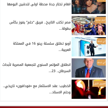
انغام تختار جدة محطة اولى لتدشين البومها
أخبار محلية
مصر تكتب التاريخ.. فريق “حلم” يفوز بكأس
بطولة...
أي خدمة
أوبو تطلق سلسلة رينو 16 في المملكة
العربية...
أي خدمة
انطلاق المؤتمر السنوي للجمعية المصرية لأبحاث
السرطان.. 23...
الفريق الأول
الخطيب: عقد الاستثمار مع «فودافون» تاريخي..
وحلم الاستاد...