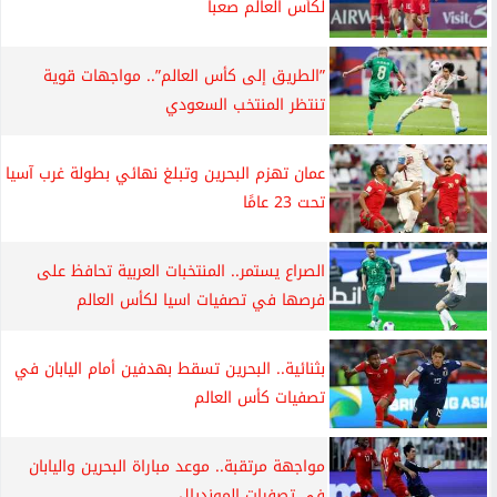
لكأس العالم صعباً
”الطريق إلى كأس العالم”.. مواجهات قوية
تنتظر المنتخب السعودي
عمان تهزم البحرين وتبلغ نهائي بطولة غرب آسيا
تحت 23 عامًا
الصراع يستمر.. المنتخبات العربية تحافظ على
فرصها في تصفيات اسيا لكأس العالم
بثنائية.. البحرين تسقط بهدفين أمام اليابان في
تصفيات كأس العالم
مواجهة مرتقبة.. موعد مباراة البحرين واليابان
في تصفيات المونديال