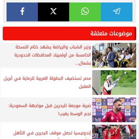
موضوعات متعلقة
وزير الشباب والرياضة يشهد ختام النسخة
الخامسة من أولمبياد المحافظات الحدودية
بشمال...
مصر تستضيف البطولة العربية للرماية في أبريل
المقبل
ضربة موجعة للبحرين قبل مواجهة السعودية:
نجم الوسط يغيب!
إندونيسيا تجعل موقف البحرين في التأهل