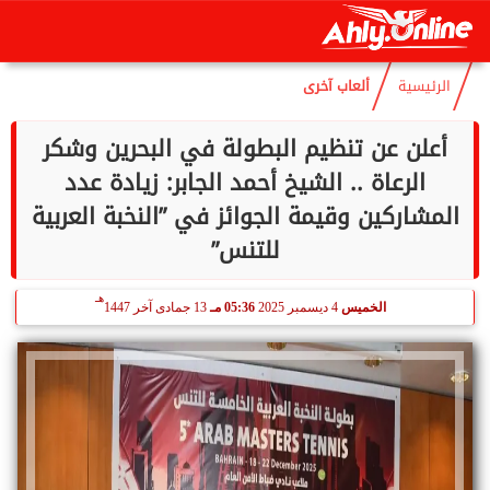
هـ
الخميس
6 أغسطس 2026
08:34 صـ
21 صفر 1448
الرئيسية
ألعاب آخرى
أعلن عن تنظيم البطولة في البحرين وشكر
الرعاة .. الشيخ أحمد الجابر: زيادة عدد
المشاركين وقيمة الجوائز في ”النخبة العربية
للتنس”
هـ
الخميس
4 ديسمبر 2025
05:36 مـ
13 جمادى آخر 1447