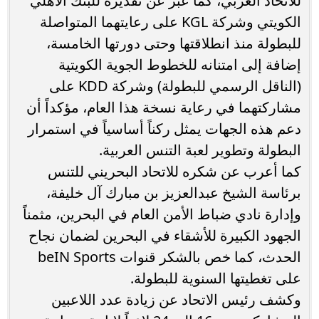
للاتحاد العربي، كما عبّر عن تقديره للبنك الأهلي
الكويتي وشركة KGL على رعايتهما المتواصلة
للبطولة منذ انطلاقتها وحتى دورتها الخامسة،
إضافة إلى امتنانه للخطوط الجوية الكويتية
(الناقل الرسمي للبطولة) وشركة KDD على
مشاركتهما في رعاية نسخة هذا العام، مؤكداً أن
دعم هذه الجهات يمثل ركناً أساسياً في استمرار
البطولة وتطوير لعبة التنس العربية.
كما أعرب عن شكره للاتحاد البحريني للتنس
برئاسة الشيخ عبدالعزيز بن مبارك آل خليفة،
وإدارة نادي ضباط الأمن العام في البحرين، مثمناً
الجهود الكبيرة للأشقاء في البحرين لضمان نجاح
الحدث، كما خص بالشكر قنوات beIN Sports
على تغطيتها السنوية للبطولة.
وكشف رئيس الاتحاد عن زيادة عدد اللاعبين