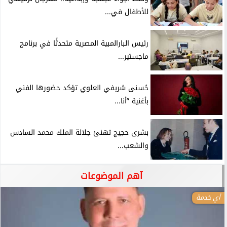
للأطفال في...
رئيس البارالمبية المصرية متحدثًا في برنامج
ماجستير...
حُسنى شريفي العلوي تؤكد حضورها الفني
بأغنية ”أنا...
بشرى حجيج تهنئ جلالة الملك محمد السادس
والشعب...
آهم الموضوعات
أي خدمة