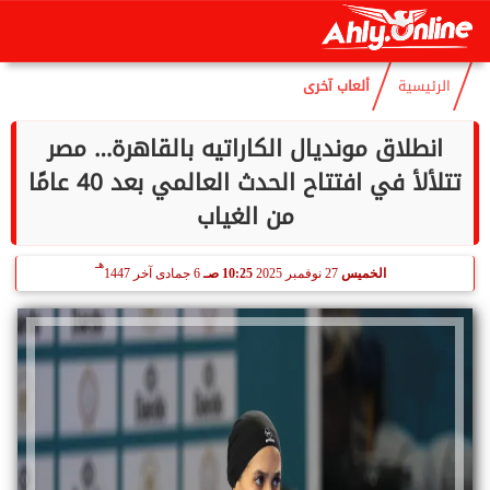
هـ
السبت
8 أغسطس 2026
06:44 صـ
23 صفر 1448
الرئيسية
ألعاب آخرى
انطلاق مونديال الكاراتيه بالقاهرة… مصر
تتلألأ في افتتاح الحدث العالمي بعد 40 عامًا
من الغياب
هـ
الخميس
27 نوفمبر 2025
10:25 صـ
6 جمادى آخر 1447