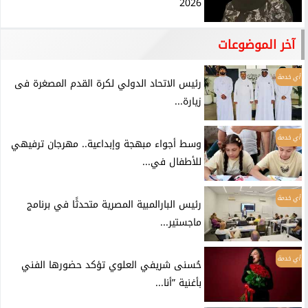
2026
آخر الموضوعات
أي خدمة
رئيس الاتحاد الدولي لكرة القدم المصغرة فى
زيارة...
أي خدمة
وسط أجواء مبهجة وإبداعية.. مهرجان ترفيهي
للأطفال في...
أي خدمة
رئيس البارالمبية المصرية متحدثًا في برنامج
ماجستير...
أي خدمة
حُسنى شريفي العلوي تؤكد حضورها الفني
بأغنية ”أنا...