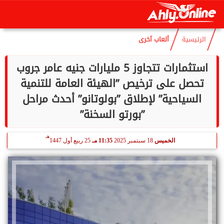
هـ
الخميس
6 أغسطس 2026
03:45 صـ
21 صفر 1448
الرئيسية
ألعاب آخرى
استثمارات تتجاوز 5 مليارات جنيه عامر جروب
تحصل على ترخيص ”الهيئة العامة للتنمية
السياحية” لإطلاق ”بولوتانو” أحدث مراحل
”بورتو السخنة”
هـ
الخميس
18 سبتمبر 2025
11:35 مـ
25 ربيع أول 1447