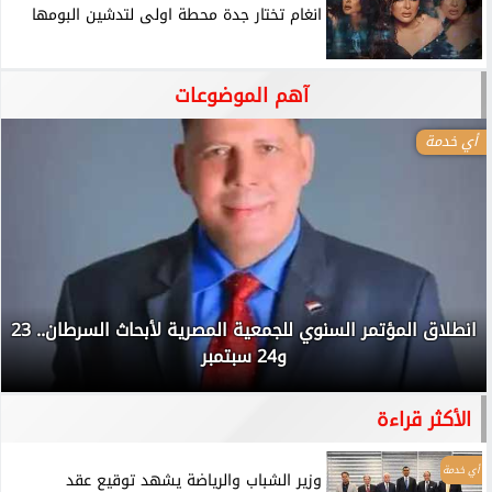
انغام تختار جدة محطة اولى لتدشين البومها
آهم الموضوعات
أي خدمة
انطلاق المؤتمر السنوي للجمعية المصرية لأبحاث السرطان.. 23
و24 سبتمبر
الأكثر قراءة
أي خدمة
وزير الشباب والرياضة يشهد توقيع عقد