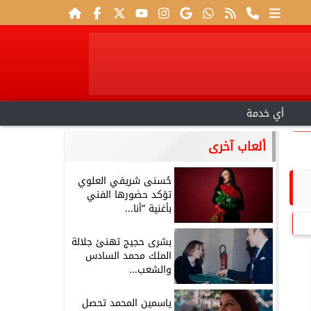
أي خدمة
ألعاب آخرى
حُسنى شريفي العلوي
تؤكد حضورها الفني
بأغنية ”أنا...
بشرى حجيج تهنئ جلالة
الملك محمد السادس
والشعب...
ياسمين المحمد تحصل