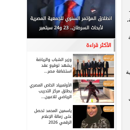
 المملكة
انطلاق المؤتمر السنوي للجمعية المصرية
الخطيب: 
 ولاعبة،
...
لأبحاث السرطان.. 23 و24 سبتمبر
تاريخي.. و
الأكثر قراءة
أي خدمة
وزير الشباب والرياضة
يشهد توقيع عقد
استضافة مصر...
ة
أي خدمة
الأولمبياد الخاص المصري
يطلق مركز التدريب
الرياضي للاعبين...
ي
أي خدمة
ياسمين المحمد تحصل
على زمالة الإعلام
الرقمي 2026