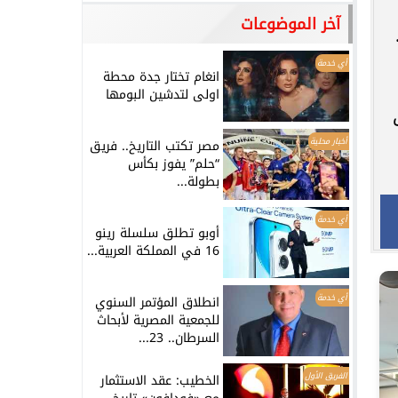
آخر الموضوعات
أي خدمة
انغام تختار جدة محطة
اولى لتدشين البومها
أخبار محلية
مصر تكتب التاريخ.. فريق
“حلم” يفوز بكأس
بطولة...
أي خدمة
أوبو تطلق سلسلة رينو
16 في المملكة العربية...
أي خدمة
انطلاق المؤتمر السنوي
للجمعية المصرية لأبحاث
السرطان.. 23...
الفريق الأول
الخطيب: عقد الاستثمار