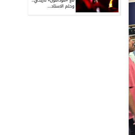
مع «فودافون» تاريخي..
وحلم الاستاد...