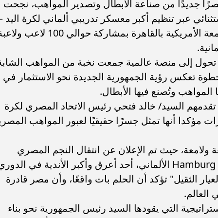
ا جديدًا من صناعة الأبطال وتصدير المواهب، نجحت
ئي عبر تنظيم أكبر معسكر تدريبي ألماني لكرة اليد –
. فريق “حلم” يفوز بكأس
أوبو تطلق سلسلة رينو 16 في
THW Kiel Camps، الذي استضافته الجامعة الأمريكية بالقاهرة بمشاركة حوالي 100 لاعب
العربية السعودية بتصميم لافت وقدرات
انية.
تحول إلى منصة عالمية جمعت نخبة من المواهب الشابة
وة تعكس رؤية الجمهورية الجديدة نحو الاستثمار في
المواهب وتُصنع فيها الأبطال.
 تقدمهم السيد/ خالد فتحي رئيس الاتحاد المصري لكرة
ات مؤكدا أنها تمثل جسرًا حقيقيًا لعبور المواهب المصري
 ولامعة، حيث تم الإعلان عن انتقال النجم المصري
الصاعد محمود الشبكي إلى صفوف نادي Hamburg الألماني، أحد أعرق وأكبر الأندية في الدور
يار الثقيل" تؤكد أن الحلم بات واقعًا، وأن مصر قادرة
 العالم.
استراتيجية التي يقودها السيد رئيس الجمهورية نحو بناء