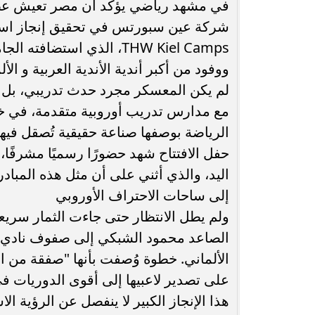
في مشهد رياضي يؤكد أن مصر تعيش عصرً
شركة عين سبورتس في تحقيق إنجاز استثنا
انغام تختار جدة محطة اولى لتدشين
مصر تكتب التاريخ.
البومها
بطولة Genuine Cup العالمية لكرة...
ووفود من أكبر أندية الأندية العربية و الألم
لم يكن المعسكر مجرد حدث تدريبي، بل 
مع مدارس تدريب أوروبية متقدمة، في خط
الرياضة بوصفها صناعة حقيقية تُصقل فيها 
حفل الافتتاح شهد حضورًا رسميًا مشرفًا،
اليد، والذي أثني على أن مثل هذه المبادر
إلى ساحات الاحتراف الأوروبي
ولم يطل الانتظار حتى جاءت الثمار سريعة
الألماني. خطوة وُصفت بأنها "صفقة من الع
على تصدير لاعبيها إلى أقوى الدوريات في
هذا الإنجاز الكبير لا ينفصل عن الرؤية ال