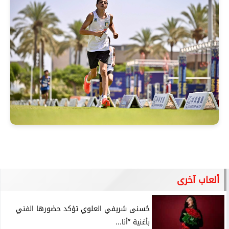
ألعاب آخرى
حُسنى شريفي العلوي تؤكد حضورها الفني
بأغنية ”أنا...