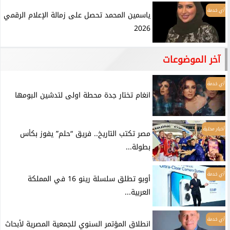
أي خدمة
ياسمين المحمد تحصل على زمالة الإعلام الرقمي
2026
آخر الموضوعات
أي خدمة
انغام تختار جدة محطة اولى لتدشين البومها
أخبار محلية
مصر تكتب التاريخ.. فريق “حلم” يفوز بكأس
بطولة...
أي خدمة
أوبو تطلق سلسلة رينو 16 في المملكة
العربية...
أي خدمة
انطلاق المؤتمر السنوي للجمعية المصرية لأبحاث