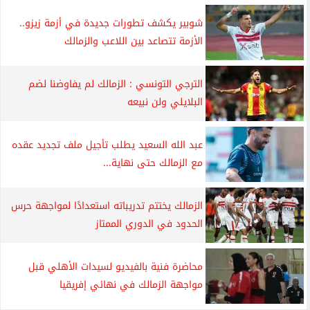
شوبير يكشف تطورات جديدة في أزمة زيزو..
الأزمة تتصاعد بين اللاعب والزمالك
الترجي التونسي : الزمالك لم يفاوضنا لضم
البلايلي ولن نبيعه
عبد الله السعيد يطلب تأجيل ملف تجديد عقده
مع الزمالك حتى نهاية...
الزمالك يختتم تدريباته استعدادًا لمواجهة حرس
الحدود في الدوري الممتاز
محاضرة فنية بالفيديو لسيدات الأهلي قبل
مواجهة الزمالك في نهائي إفريقيا