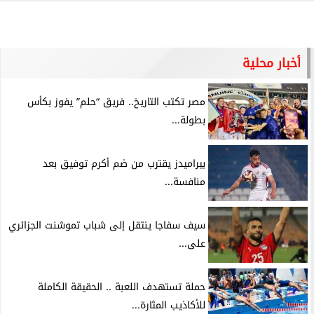
أخبار محلية
مصر تكتب التاريخ.. فريق “حلم” يفوز بكأس
بطولة...
بيراميدز يقترب من ضم أكرم توفيق بعد
منافسة...
سيف سفاجا ينتقل إلى شباب تموشنت الجزائري
على...
حملة تستهدف اللعبة .. الحقيقة الكاملة
للأكاذيب المثارة...