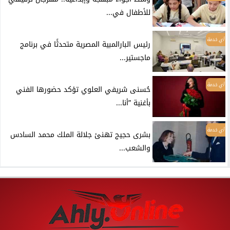
للأطفال في...
أي خدمة
رئيس البارالمبية المصرية متحدثًا في برنامج
ماجستير...
أي خدمة
حُسنى شريفي العلوي تؤكد حضورها الفني
بأغنية ”أنا...
أي خدمة
بشرى حجيج تهنئ جلالة الملك محمد السادس
والشعب...