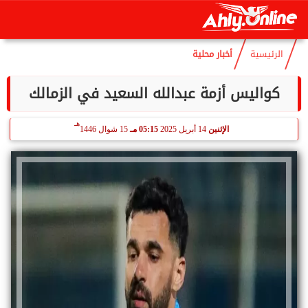
هـ
الجمعة
7 أغسطس 2026
11:08 صـ
22 صفر 1448
الرئيسية
أخبار محلية
كواليس أزمة عبدالله السعيد في الزمالك
هـ
الإثنين
14 أبريل 2025
05:15 مـ
15 شوال 1446