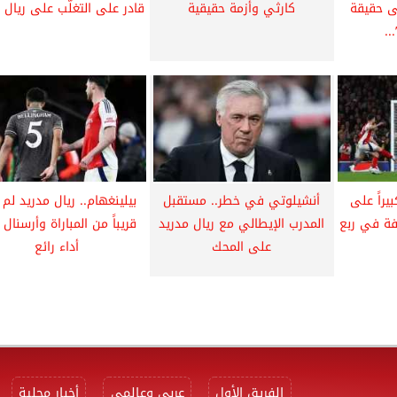
ى حقيقة
كارثي وأزمة حقيقية
قادر على التغلّب على ريال 
..
يراً على
أنشيلوتي في خطر.. مستقبل
بيلينغهام.. ريال مدريد لم
يفة في ربع
المدرب الإيطالي مع ريال مدريد
قريباً من المباراة وأرسنال
على المحك
أداء رائع
الفريق الأول
عربي وعالمي
أخبار محلية