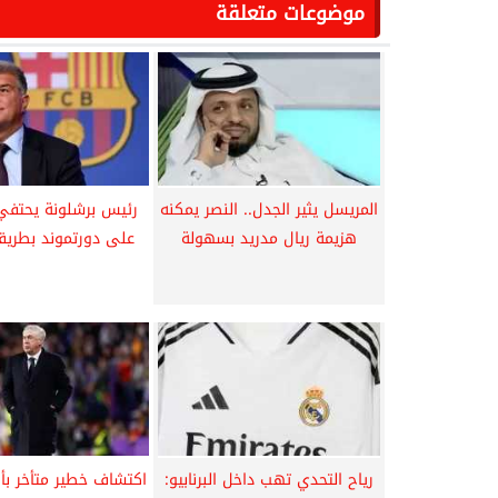
موضوعات متعلقة
المريسل يثير الجدل.. النصر يمكنه
رئيس برشلونة يحتفي ب
هزيمة ريال مدريد بسهولة
على دورتموند بطريق
رياح التحدي تهب داخل البرنابيو:
اكتشاف خطير متأخر بأر