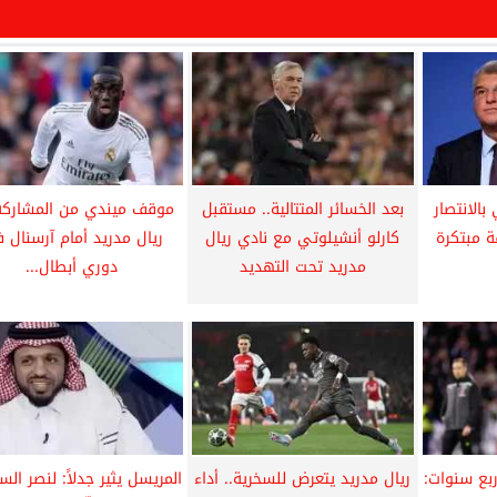
الانتصار
بعد الخسائر المتتالية.. مستقبل
موقف ميندي من المشاركة
ة مبتكرة
كارلو أنشيلوتي مع نادي ريال
ريال مدريد أمام آرسنال 
مدريد تحت التهديد
دوري أبطال...
بع سنوات:
ريال مدريد يتعرض للسخرية.. أداء
المريسل يثير جدلاً: لنصر ال