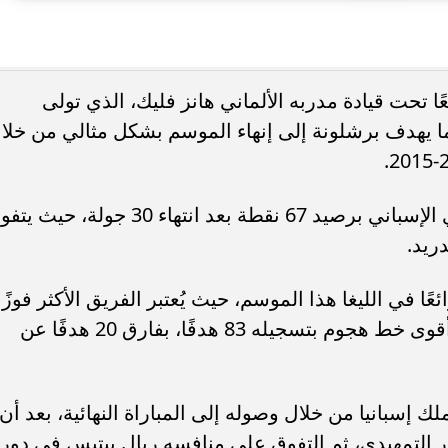
أوبو تطلق سلسلة رينو 16 في المملكة
انطلاق المؤتمر السنوي للجمعية المص
 بتصميم لافت وقدرات...
لأبحاث السرطان.. 23 و24 سبتمبر
ا تحت قيادة مدربه الألماني هانز فليك، الذي تولى
ا يهدف برشلونة إلى إنهاء الموسم بشكل مثالي من خلا
حيث يتصدر فريق برشلونة جدول الدوري الإسباني برصيد 67 نقطة بعد انتهاء 30 جولة، ح
عًا في الليغا هذا الموسم، حيث يُعتبر الفريق الأكثر فوزًا
بواقع 21 مباراة، بالإضافة إلى أنه يمتلك أقوى خط هجوم بتسجيله 83 هدفًا، بفارق 20 هدفًا عن
ك إسبانيا من خلال وصوله إلى المباراة النهائية، بعد أن
 التمهيدي، ثم التفوق على منافسه ريال بيتيس في دور