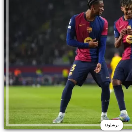
أي خدمة
برشلونة