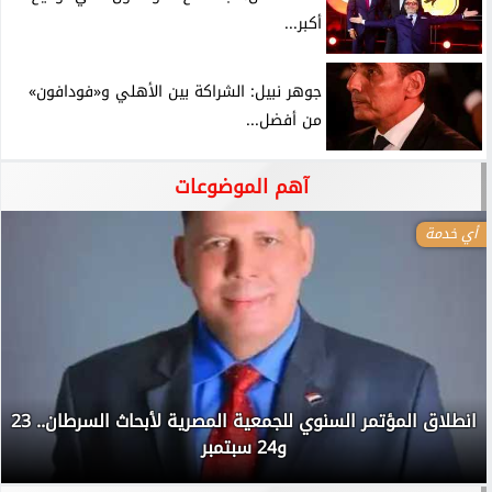
أكبر...
جوهر نبيل: الشراكة بين الأهلي و«فودافون»
من أفضل...
آهم الموضوعات
أي خدمة
انطلاق المؤتمر السنوي للجمعية المصرية لأبحاث السرطان.. 23
و24 سبتمبر