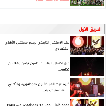
الفريق الأول
عقد الاستثمار التاريخي يرسم مستقبل الأهلي
الاقتصادي
قبل اكتمال البناء.. فودافون تؤمن 40% من
تكلفة...
كريم عيد: الشراكة بين «فودافون» والأهلي
محطة استراتيجية...
محمد كامل: نجحنا مع «فودافون» في توقيع