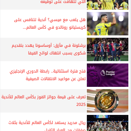
التي تتهافت على توقيعه
هل يلعب مع ميسي؟ أندية تتنافس على
كريستيانو رونالدو في كأس العالم...
برشلونة في مأزق: أوساسونا يهدد بتقديم
شكوى بسبب انتهاك لوائح الفيفا
فتح فترة استثنائية.. رابطة الدوري الإنجليزي
تعلن عن مواعيد الانتقالات الصيفية
تعرف على قيمة جوائز الفوز بكأس العالم للأندية
2025
ريال مدريد يستعد لكأس العالم للأندية بثلاث
صفقات من العيار الثقيل