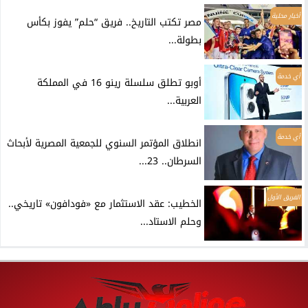
أخبار محلية
مصر تكتب التاريخ.. فريق “حلم” يفوز بكأس
بطولة...
أي خدمة
أوبو تطلق سلسلة رينو 16 في المملكة
العربية...
أي خدمة
انطلاق المؤتمر السنوي للجمعية المصرية لأبحاث
السرطان.. 23...
الفريق الأول
الخطيب: عقد الاستثمار مع «فودافون» تاريخي..
وحلم الاستاد...