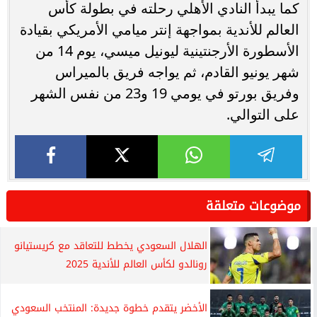
كما يبدأ النادي الأهلي رحلته في بطولة كأس
العالم للأندية بمواجهة إنتر ميامي الأمريكي بقيادة
الأسطورة الأرجنتينية ليونيل ميسي، يوم 14 من
شهر يونيو القادم، ثم يواجه فريق بالميراس
وفريق بورتو في يومي 19 و23 من نفس الشهر
على التوالي.
موضوعات متعلقة
الهلال السعودي يخطط للتعاقد مع كريستيانو
رونالدو لكأس العالم للأندية 2025
الأخضر يتقدم خطوة جديدة: المنتخب السعودي