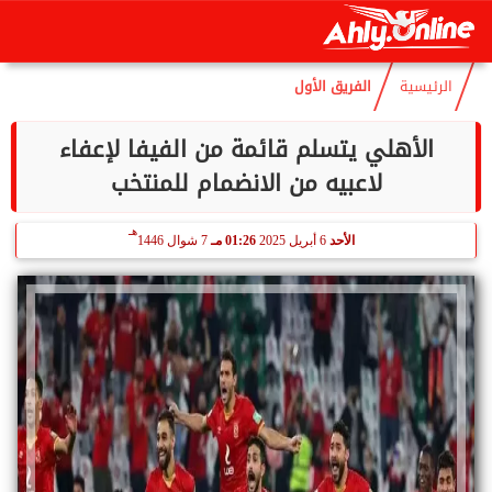
هـ
الخميس
6 أغسطس 2026
09:01 صـ
21 صفر 1448
الرئيسية
الفريق الأول
الأهلي يتسلم قائمة من الفيفا لإعفاء
لاعبيه من الانضمام للمنتخب
هـ
الأحد
6 أبريل 2025
01:26 مـ
7 شوال 1446