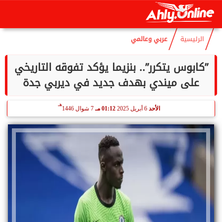
هـ
الخميس
6 أغسطس 2026
09:07 صـ
21 صفر 1448
الرئيسية
عربي وعالمي
”كابوس يتكرر”.. بنزيما يؤكد تفوقه التاريخي
على ميندي بهدف جديد في ديربي جدة
هـ
الأحد
6 أبريل 2025
01:12 مـ
7 شوال 1446