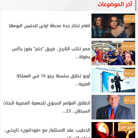
آخر الموضوعات
أي خدمة
انغام تختار جدة محطة اولى لتدشين البومها
أخبار محلية
مصر تكتب التاريخ.. فريق “حلم” يفوز بكأس
بطولة...
أي خدمة
أوبو تطلق سلسلة رينو 16 في المملكة
العربية...
أي خدمة
انطلاق المؤتمر السنوي للجمعية المصرية لأبحاث
السرطان.. 23...
الفريق الأول
الخطيب: عقد الاستثمار مع «فودافون» تاريخي..