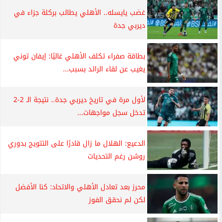
غضب يايسله.. الأهلي يطالب بركلة جزاء في
ديربي جدة
بطاقة صفراء تكلف الأهلي غاليًا: إيفان توني
يغيب عن لقاء الرائد بسبب...
لأول مرة في تاريخ ديربي جدة.. نتيجة الـ 2-2
تدخل سجل مواجهات...
الدعيع: الهلال ما زال قادرًا على التتويج بدوري
روشن رغم التحديات
محرز بعد تعادل الأهلي والاتحاد: كنا الأفضل
لكن لم نحقق الفوز