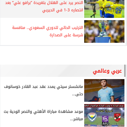
النصر يرد على الهلال بتغريدة ”برافو علي” بعد
انتصاره 3-1 في الديربي
الترتيب الحالي للدوري السعودي.. منافسة
شرسة على الصدارة
عربي وعالمي
مانشستر سيتي يمدد عقد عبد القادر خوسانوف
حتى...
موعد مشاهدة مباراة الأهلي والنصر الودية بث
مباشر...