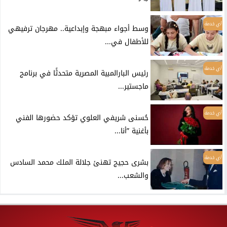
أي خدمة
وسط أجواء مبهجة وإبداعية.. مهرجان ترفيهي
للأطفال في...
أي خدمة
رئيس البارالمبية المصرية متحدثًا في برنامج
ماجستير...
أي خدمة
حُسنى شريفي العلوي تؤكد حضورها الفني
بأغنية ”أنا...
أي خدمة
بشرى حجيج تهنئ جلالة الملك محمد السادس
والشعب...