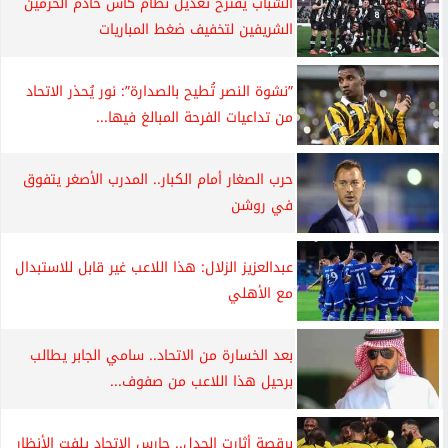
الشباب يقترح تعديل نظام كأس خادم الحرمين
الشريفين لتخفيف ضغط المباريات
”نشوة النصر تُطيح بالصدارة”: نور يُحذر الاتحاد
من تداعيات الفرحة المبالغ فيها...
حرب الصغار أمام الكبار.. المدرب الأصغر يتفوق
في روشن
عبدالعزيز الزلال: هذا اللاعب غير قابل للاستبدال
مع الأهلي
بعد الخسارة من الاتحاد.. سامي الجابر يطالب
برحيل هذا اللاعب من صفوف...
برقصة أثارت الجدل.. حارس الاتحاد يلفت الأنظار