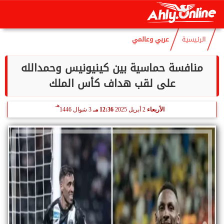
هـ
السبت
8 أغسطس 2026
11:16 صـ
23 صفر 1448
الرئيسية
عربي وعالمي
منافسة حماسية بين كينيونيس وحمدالله
على لقب هداف كأس الملك
هـ
الأربعاء
2 أبريل 2025
12:36 مـ
3 شوال 1446