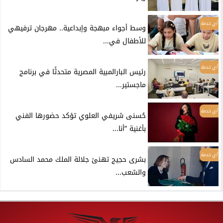
أي خدمة
وسط أجواء مبهجة وإبداعية.. مهرجان ترفيهي
للأطفال في...
أي خدمة
رئيس البارالمبية المصرية متحدثًا في برنامج
ماجستير...
أي خدمة
حُسنى شريفي العلوي تؤكد حضورها الفني
بأغنية ”أنا...
أي خدمة
بشرى حجيج تهنئ جلالة الملك محمد السادس
والشعب...