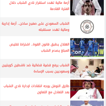
أزمة مالية تهدد استقرار نادي الشباب خلال
الفترة القادمة
الشباب السعودي على صفيح ساخن.. أزمة إدارية
ومالية تهدد مستقبله
الهلال يطبق قانون القوة.. اشتراط تقليص
المبلغ يصدم الشباب
الشباب يرفع قضية قضائية ضد ناشطين كويتيين
وسعوديين بسبب الإساءة
طارق النوفل يوجه انتقادات لإدارة نادي الشباب
بعد التعادل مع التعاون