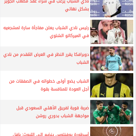
نادي الشباب يرغب في شراء عقد مصعب الجوير
بشكل نهائي
رئيس نادي الشباب يعلن مفاجأة سارة لمشجعيه
في الميركاتو الشتوي
دوبرافكا يقرر النظر في العرض المُقدم من نادي
الشباب
الشباب يضع أولى خطواته في الصفقات من
أجل العودة للمنافسة بقوة
ضربة قوية لفريق الأهلي السعودي قبل
مواجهة الشباب بدوري روشن
أسطورة يوفنتوس ينضم إلى الليوث: بافل