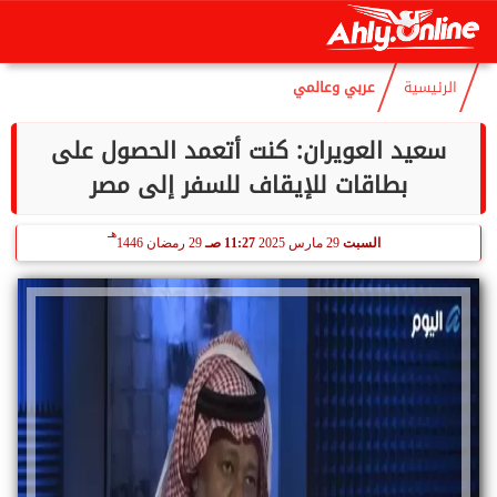
هـ
الجمعة
7 أغسطس 2026
03:46 مـ
22 صفر 1448
الرئيسية
عربي وعالمي
سعيد العويران: كنت أتعمد الحصول على
بطاقات للإيقاف للسفر إلى مصر
هـ
السبت
29 مارس 2025
11:27 صـ
29 رمضان 1446