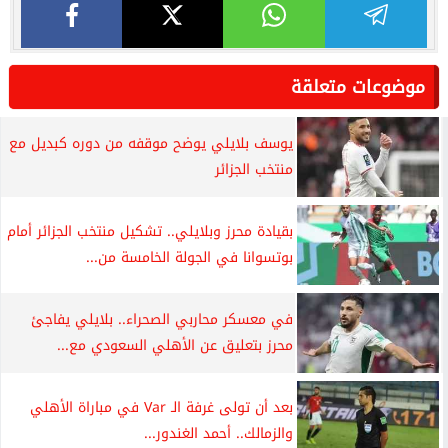
موضوعات متعلقة
يوسف بلايلي يوضح موقفه من دوره كبديل مع
منتخب الجزائر
بقيادة محرز وبلايلي.. تشكيل منتخب الجزائر أمام
بوتسوانا في الجولة الخامسة من...
في معسكر محاربي الصحراء.. بلايلي يفاجئ
محرز بتعليق عن الأهلي السعودي مع...
بعد أن تولى غرفة الـ Var في مباراة الأهلي
والزمالك.. أحمد الغندور...