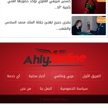
حُسنى شريفي العلوي تؤكد حضورها الفني
بأغنية ”أنا...
أي خدمة
بشرى حجيج تهنئ جلالة الملك محمد السادس
والشعب...
الفريق الأول
عربي وعالمي
أخبار محلية
أي خدمة
سياسة الخصوصية
اتصل بنا
من نحن
جميع الحقوق محفوظة ©