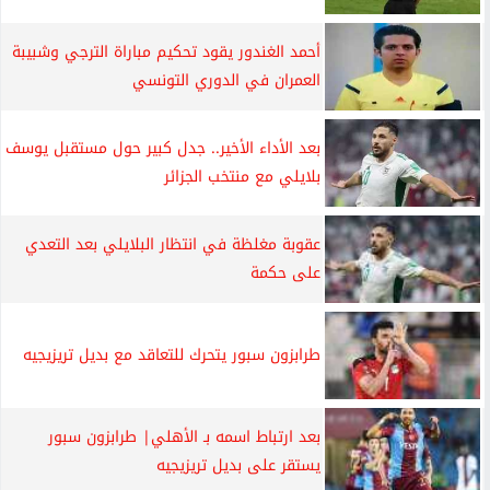
أحمد الغندور يقود تحكيم مباراة الترجي وشبيبة
العمران في الدوري التونسي
بعد الأداء الأخير.. جدل كبير حول مستقبل يوسف
بلايلي مع منتخب الجزائر
عقوبة مغلظة في انتظار البلايلي بعد التعدي
على حكمة
طرابزون سبور يتحرك للتعاقد مع بديل تريزيجيه
بعد ارتباط اسمه بـ الأهلي| طرابزون سبور
يستقر على بديل تريزيجيه