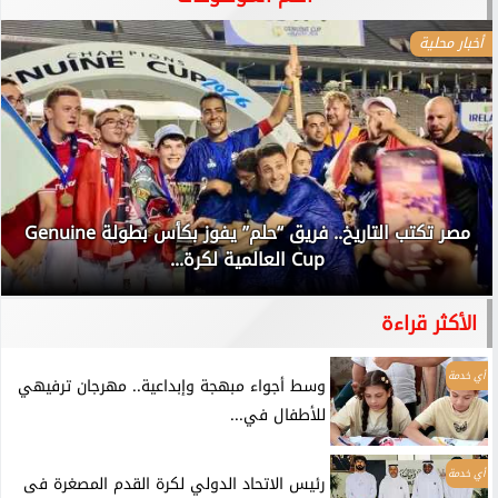
أخبار محلية
مصر تكتب التاريخ.. فريق “حلم” يفوز بكأس بطولة Genuine
Cup العالمية لكرة...
الأكثر قراءة
أي خدمة
وسط أجواء مبهجة وإبداعية.. مهرجان ترفيهي
للأطفال في...
أي خدمة
رئيس الاتحاد الدولي لكرة القدم المصغرة فى