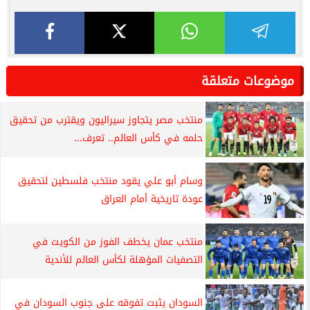
موضوعات متعلقة
منتخب مصر يتجاوز سيراليون ويقترب من تحقيق
حلمه في كأس العالم.. تعرف...
وسام أبو علي يقود منتخب فلسطين لتحقيق
عودة تاريخية أمام العراق
منتخب عمان يخطف الفوز من الكويت في
التصفيات المؤهلة لكأس العالم للأندية
السودان يثبت تفوقه على جنوب السودان في