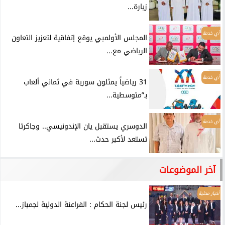
زيارة...
أي خدمة
المجلس الأولمبي يوقع إتفاقية لتعزيز التعاون
الرياضي مع...
أي خدمة
31 رياضياً يمثلون سورية في ثماني ألعاب
بـ”متوسطية...
أي خدمة
الدوسري يستقبل يان الإندونيسي.. وجاكرتا
تستعد لأكبر حدث...
آخر الموضوعات
أخبار محلية
رئيس لجنة الحكام : الفراعنة الدولية لجمباز...